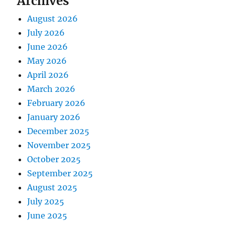
Archives
August 2026
July 2026
June 2026
May 2026
April 2026
March 2026
February 2026
January 2026
December 2025
November 2025
October 2025
September 2025
August 2025
July 2025
June 2025