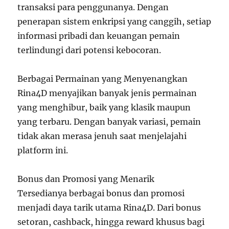
transaksi para penggunanya. Dengan
penerapan sistem enkripsi yang canggih, setiap
informasi pribadi dan keuangan pemain
terlindungi dari potensi kebocoran.
Berbagai Permainan yang Menyenangkan
Rina4D menyajikan banyak jenis permainan
yang menghibur, baik yang klasik maupun
yang terbaru. Dengan banyak variasi, pemain
tidak akan merasa jenuh saat menjelajahi
platform ini.
Bonus dan Promosi yang Menarik
Tersedianya berbagai bonus dan promosi
menjadi daya tarik utama Rina4D. Dari bonus
setoran, cashback, hingga reward khusus bagi