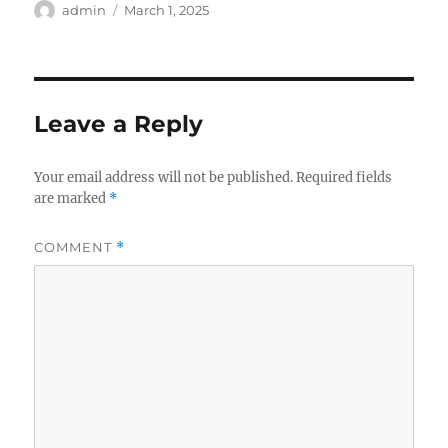
Author
Posted
admin
March 1, 2025
on
Leave a Reply
Your email address will not be published.
Required fields
are marked
*
COMMENT
*