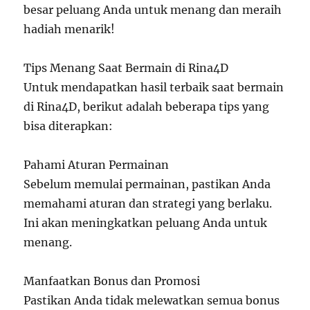
besar peluang Anda untuk menang dan meraih
hadiah menarik!
Tips Menang Saat Bermain di Rina4D
Untuk mendapatkan hasil terbaik saat bermain
di Rina4D, berikut adalah beberapa tips yang
bisa diterapkan:
Pahami Aturan Permainan
Sebelum memulai permainan, pastikan Anda
memahami aturan dan strategi yang berlaku.
Ini akan meningkatkan peluang Anda untuk
menang.
Manfaatkan Bonus dan Promosi
Pastikan Anda tidak melewatkan semua bonus