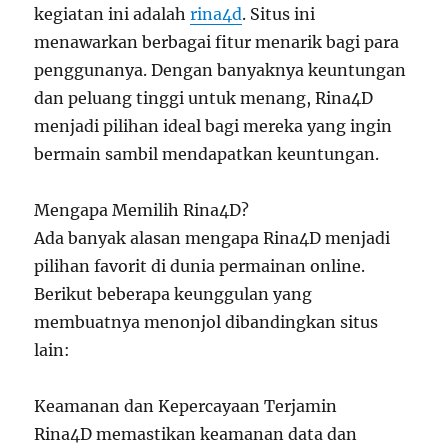
kegiatan ini adalah
rina4d
. Situs ini
menawarkan berbagai fitur menarik bagi para
penggunanya. Dengan banyaknya keuntungan
dan peluang tinggi untuk menang, Rina4D
menjadi pilihan ideal bagi mereka yang ingin
bermain sambil mendapatkan keuntungan.
Mengapa Memilih Rina4D?
Ada banyak alasan mengapa Rina4D menjadi
pilihan favorit di dunia permainan online.
Berikut beberapa keunggulan yang
membuatnya menonjol dibandingkan situs
lain:
Keamanan dan Kepercayaan Terjamin
Rina4D memastikan keamanan data dan