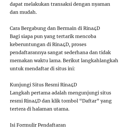
dapat melakukan transaksi dengan nyaman
dan mudah.
Cara Bergabung dan Bermain di Rina4D
Bagi siapa pun yang tertarik mencoba
keberuntungan di Rina4D, proses
pendaftarannya sangat sederhana dan tidak
memakan waktu lama. Berikut langkahlangkah
untuk mendaftar di situs ini:
Kunjungi Situs Resmi Rina4D
Langkah pertama adalah mengunjungi situs
resmi Rina4D dan klik tombol “Daftar” yang
tertera di halaman utama.
Isi Formulir Pendaftaran