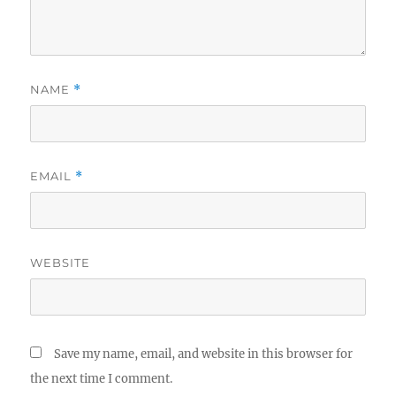
NAME
*
EMAIL
*
WEBSITE
Save my name, email, and website in this browser for
the next time I comment.