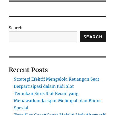
Search
SEARCH
Recent Posts
Strategi Efektif Mengelola Keuangan Saat
Berpartisipasi dalam Judi Slot
Temukan Situs Slot Resmi yang
Menawarkan Jackpot Melimpah dan Bonus
Spesial