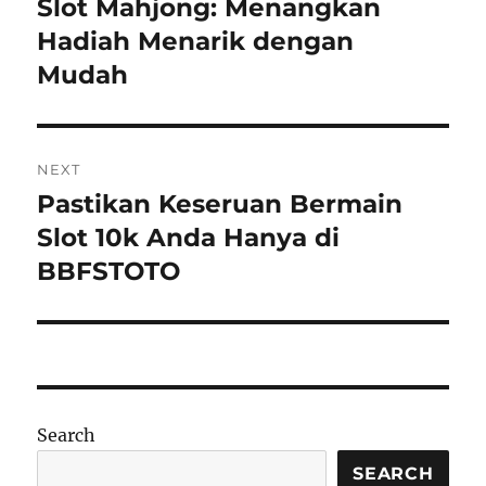
post:
Slot Mahjong: Menangkan
Hadiah Menarik dengan
Mudah
NEXT
Pastikan Keseruan Bermain
Next
post:
Slot 10k Anda Hanya di
BBFSTOTO
Search
SEARCH