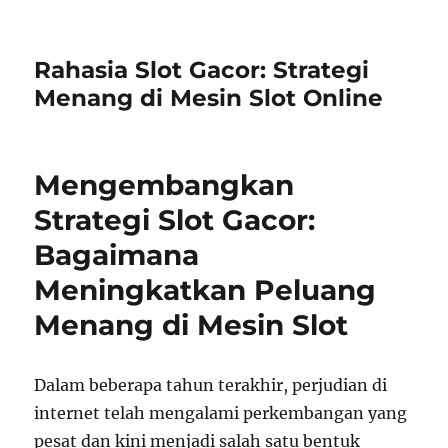
Rahasia Slot Gacor: Strategi
Menang di Mesin Slot Online
Mengembangkan
Strategi Slot Gacor:
Bagaimana
Meningkatkan Peluang
Menang di Mesin Slot
Dalam beberapa tahun terakhir, perjudian di
internet telah mengalami perkembangan yang
pesat dan kini menjadi salah satu bentuk