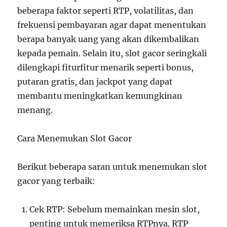
beberapa faktor seperti RTP, volatilitas, dan
frekuensi pembayaran agar dapat menentukan
berapa banyak uang yang akan dikembalikan
kepada pemain. Selain itu, slot gacor seringkali
dilengkapi fiturfitur menarik seperti bonus,
putaran gratis, dan jackpot yang dapat
membantu meningkatkan kemungkinan
menang.
Cara Menemukan Slot Gacor
Berikut beberapa saran untuk menemukan slot
gacor yang terbaik:
Cek RTP: Sebelum memainkan mesin slot,
penting untuk memeriksa RTPnya. RTP