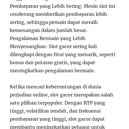
Pembayaran yang Lebih Sering: Mesin slot ini
cenderung memberikan pembayaran lebih
sering, sehingga pemain dapat meraih
kemenangan dalam jumlah besar.
Pengalaman Bermain yang Lebih
Menyenangkan: Slot gacor sering kali
dilengkapi dengan fitur yang menarik, seperti
bonus dan putaran gratis, yang dapat
meningkatkan pengalaman bermain.
Ketika mencari keberuntungan di dunia
perjudian online, slot gacor merupakan salah
satu pilihan terpopuler. Dengan RTP yang
tinggi, volatilitas rendah, dan frekuensi
pembayaran yang tinggi, slot gacor dapat
membantu meningkatkan peluang untuk