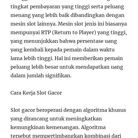
tingkat pembayaran yang tinggi serta peluang
menang yang lebih baik dibandingkan dengan
mesin slot lainnya. Mesin slot jenis ini biasanya
mempunyai RTP (Return to Player) yang tinggi,
yang menunjukkan bahwa persentase uang
yang kembali kepada pemain dalam waktu
lama lebih tinggi. Hal ini memberikan pemain
peluang lebih besar untuk mendapatkan uang
dalam jumlah signifikan.
Cara Kerja Slot Gacor
Slot gacor beroperasi dengan algoritma khusus
yang dirancang untuk meningkatkan
kemungkinan kemenangan. Algoritma
tersebut mempertimbangkan kombinasi dari