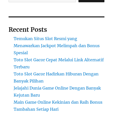
Recent Posts
Temukan Situs Slot Resmi yang
Menawarkan Jackpot Melimpah dan Bonus
Spesial
Toto Slot Gacor Cepat Melalui Link Alternatif
Terbaru
Toto Slot Gacor Hadirkan Hiburan Dengan
Banyak Pilihan
Jelajahi Dunia Game Online Dengan Banyak
Kejutan Baru
Main Game Online Kekinian dan Raih Bonus
Tambahan Setiap Hari