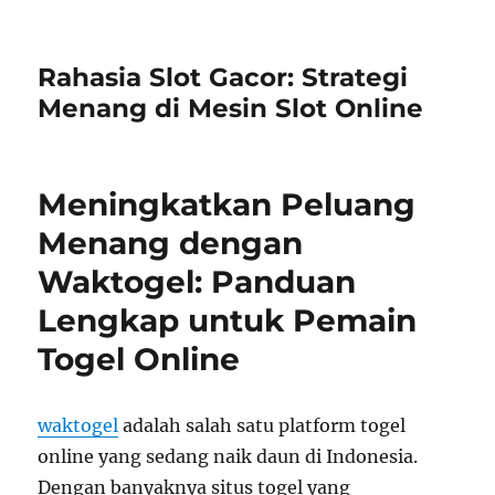
Rahasia Slot Gacor: Strategi
Menang di Mesin Slot Online
Meningkatkan Peluang
Menang dengan
Waktogel: Panduan
Lengkap untuk Pemain
Togel Online
waktogel
adalah salah satu platform togel
online yang sedang naik daun di Indonesia.
Dengan banyaknya situs togel yang