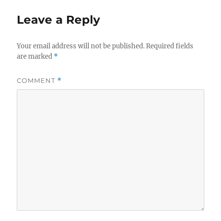
Leave a Reply
Your email address will not be published.
Required fields
are marked
*
COMMENT
*