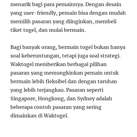
menarik bagi para pemainnya. Dengan desain
yang user-friendly, pemain bisa dengan mudah
memilih pasaran yang diinginkan, membeli
tiket togel, dan mulai bermain.
Bagi banyak orang, bermain togel bukan hanya
soal keberuntungan, tetapi juga soal strategi.
Waktogel memberikan berbagai pilihan
pasaran yang memungkinkan pemain untuk
bermain lebih fleksibel dan dengan taruhan
yang lebih terjangkau. Pasaran seperti
Singapore, Hongkong, dan Sydney adalah
beberapa contoh pasaran yang sering
dimainkan di Waktogel.