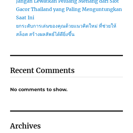
Jangan Lewatkan Peluang Menang dari Slot
Gacor Thailand yang Paling Menguntungkan
Saat Ini
ยกระดับการเล่นของคุณด้วยแนวคิดใหม่ ที่ช่วยให้
สล็อต สร้างผลลัพธ์ได้ดียิ่งขึ้น
Recent Comments
No comments to show.
Archives