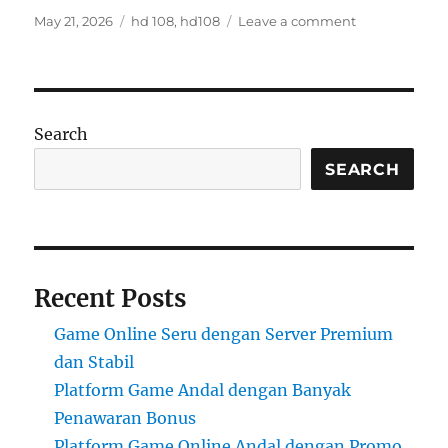
Posted
Tags
on
May 21, 2026
hd 108
,
hd108
Leave a comment
on
Situs
Game
Online
Premium
dengan
Search
Fitur
Lengkap
SEARCH
yang
Mempermud
Pemain
Raih
Kemenangan
Recent Posts
Game Online Seru dengan Server Premium
dan Stabil
Platform Game Andal dengan Banyak
Penawaran Bonus
Platform Game Online Andal dengan Promo