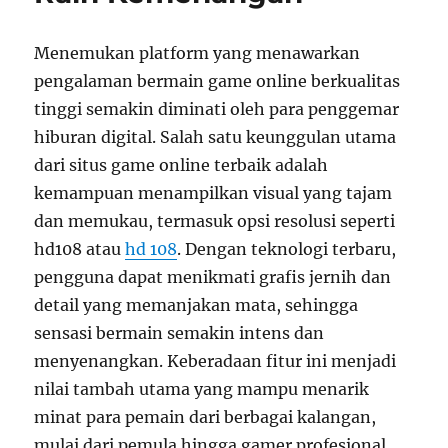
Menemukan platform yang menawarkan
pengalaman bermain game online berkualitas
tinggi semakin diminati oleh para penggemar
hiburan digital. Salah satu keunggulan utama
dari situs game online terbaik adalah
kemampuan menampilkan visual yang tajam
dan memukau, termasuk opsi resolusi seperti
hd108 atau
hd 108
. Dengan teknologi terbaru,
pengguna dapat menikmati grafis jernih dan
detail yang memanjakan mata, sehingga
sensasi bermain semakin intens dan
menyenangkan. Keberadaan fitur ini menjadi
nilai tambah utama yang mampu menarik
minat para pemain dari berbagai kalangan,
mulai dari pemula hingga gamer profesional.