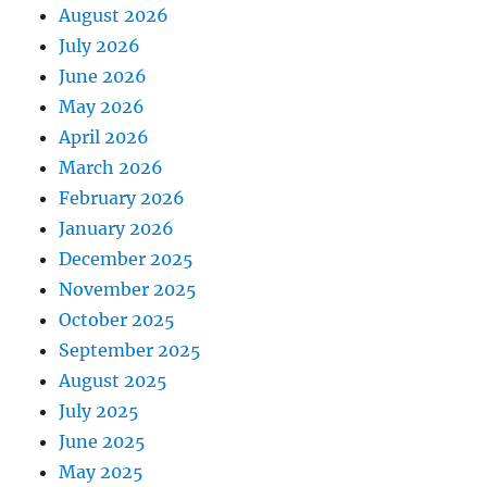
August 2026
July 2026
June 2026
May 2026
April 2026
March 2026
February 2026
January 2026
December 2025
November 2025
October 2025
September 2025
August 2025
July 2025
June 2025
May 2025