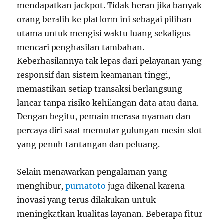
mendapatkan jackpot. Tidak heran jika banyak
orang beralih ke platform ini sebagai pilihan
utama untuk mengisi waktu luang sekaligus
mencari penghasilan tambahan.
Keberhasilannya tak lepas dari pelayanan yang
responsif dan sistem keamanan tinggi,
memastikan setiap transaksi berlangsung
lancar tanpa risiko kehilangan data atau dana.
Dengan begitu, pemain merasa nyaman dan
percaya diri saat memutar gulungan mesin slot
yang penuh tantangan dan peluang.
Selain menawarkan pengalaman yang
menghibur,
purnatoto
juga dikenal karena
inovasi yang terus dilakukan untuk
meningkatkan kualitas layanan. Beberapa fitur