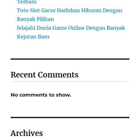
Terbaru
Toto Slot Gacor Hadirkan Hiburan Dengan
Banyak Pilihan
Jelajahi Dunia Game Online Dengan Banyak
Kejutan Baru
Recent Comments
No comments to show.
Archives