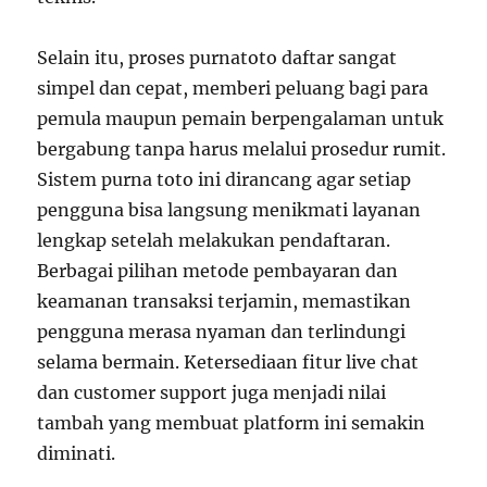
Selain itu, proses purnatoto daftar sangat
simpel dan cepat, memberi peluang bagi para
pemula maupun pemain berpengalaman untuk
bergabung tanpa harus melalui prosedur rumit.
Sistem purna toto ini dirancang agar setiap
pengguna bisa langsung menikmati layanan
lengkap setelah melakukan pendaftaran.
Berbagai pilihan metode pembayaran dan
keamanan transaksi terjamin, memastikan
pengguna merasa nyaman dan terlindungi
selama bermain. Ketersediaan fitur live chat
dan customer support juga menjadi nilai
tambah yang membuat platform ini semakin
diminati.