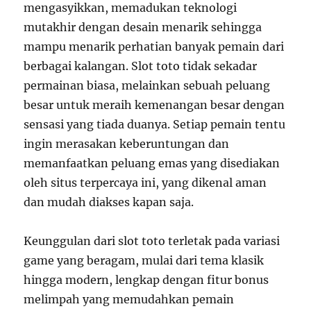
mengasyikkan, memadukan teknologi
mutakhir dengan desain menarik sehingga
mampu menarik perhatian banyak pemain dari
berbagai kalangan. Slot toto tidak sekadar
permainan biasa, melainkan sebuah peluang
besar untuk meraih kemenangan besar dengan
sensasi yang tiada duanya. Setiap pemain tentu
ingin merasakan keberuntungan dan
memanfaatkan peluang emas yang disediakan
oleh situs terpercaya ini, yang dikenal aman
dan mudah diakses kapan saja.
Keunggulan dari slot toto terletak pada variasi
game yang beragam, mulai dari tema klasik
hingga modern, lengkap dengan fitur bonus
melimpah yang memudahkan pemain