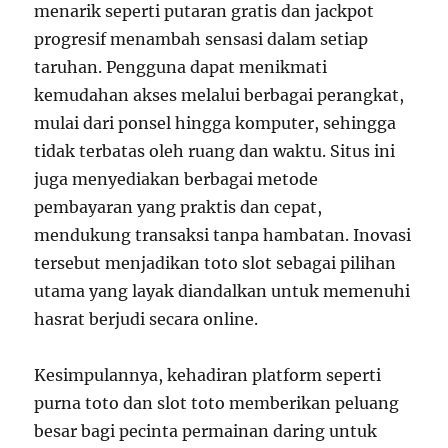
menarik seperti putaran gratis dan jackpot
progresif menambah sensasi dalam setiap
taruhan. Pengguna dapat menikmati
kemudahan akses melalui berbagai perangkat,
mulai dari ponsel hingga komputer, sehingga
tidak terbatas oleh ruang dan waktu. Situs ini
juga menyediakan berbagai metode
pembayaran yang praktis dan cepat,
mendukung transaksi tanpa hambatan. Inovasi
tersebut menjadikan toto slot sebagai pilihan
utama yang layak diandalkan untuk memenuhi
hasrat berjudi secara online.
Kesimpulannya, kehadiran platform seperti
purna toto dan slot toto memberikan peluang
besar bagi pecinta permainan daring untuk