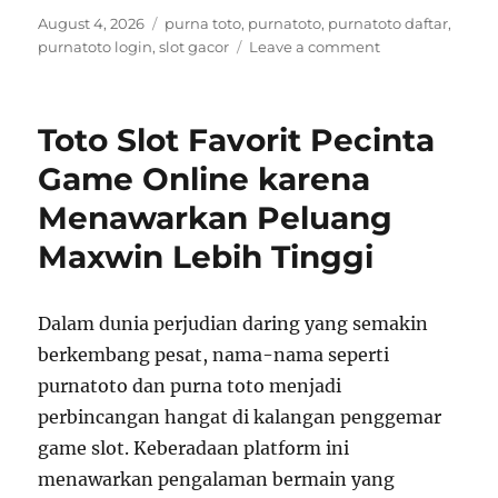
Posted
Tags
August 4, 2026
purna toto
,
purnatoto
,
purnatoto daftar
,
on
on
purnatoto login
,
slot gacor
Leave a comment
Jangan
Lewatkan
Peluang
Toto Slot Favorit Pecinta
Mendapatkan
Keuntungan
Game Online karena
Besar
Menawarkan Peluang
Dengan
Slot
Maxwin Lebih Tinggi
Gacor
Terpercaya!
Dalam dunia perjudian daring yang semakin
berkembang pesat, nama-nama seperti
purnatoto dan purna toto menjadi
perbincangan hangat di kalangan penggemar
game slot. Keberadaan platform ini
menawarkan pengalaman bermain yang