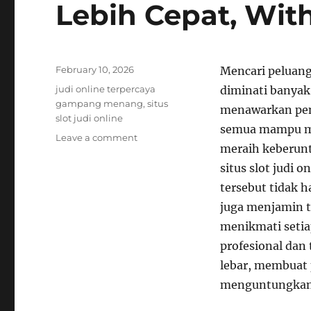
Lebih Cepat, Wi
Posted
February 10, 2026
Mencari peluang
on
Tags
judi online terpercaya
diminati banyak 
gampang menang
,
situs
menawarkan pen
slot judi online
semua mampu men
on
Leave a comment
meraih keberun
Main
Slot
situs slot judi 
Online
tersebut tidak 
Tanpa
juga menjamin t
Ribet:
Menang
menikmati setia
Lebih
profesional dan
Cepat,
lebar, membuat
Withdraw
Lebih
menguntungkan
Mudah