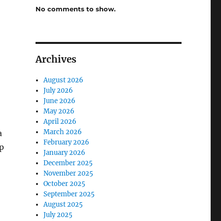
No comments to show.
Archives
August 2026
July 2026
June 2026
May 2026
April 2026
March 2026
a
February 2026
p
January 2026
December 2025
November 2025
October 2025
September 2025
August 2025
July 2025