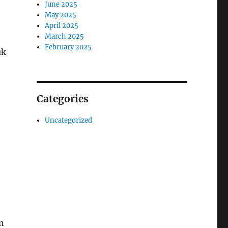
June 2025
May 2025
April 2025
March 2025
February 2025
uk
Categories
Uncategorized
n