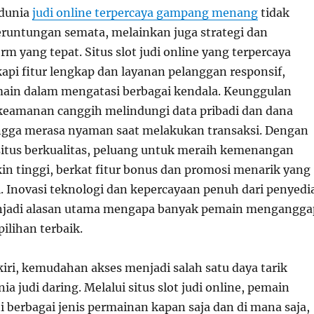
 dunia
judi online terpercaya gampang menang
tidak
eruntungan semata, melainkan juga strategi dan
rm yang tepat. Situs slot judi online yang terpercaya
api fitur lengkap dan layanan pelanggan responsif,
in dalam mengatasi berbagai kendala. Keunggulan
 keamanan canggih melindungi data pribadi dan dana
ngga merasa nyaman saat melakukan transaksi. Dengan
tus berkualitas, peluang untuk meraih kemenangan
in tinggi, berkat fitur bonus dan promosi menarik yang
i. Inovasi teknologi dan kepercayaan penuh dari penyedi
enjadi alasan utama mengapa banyak pemain mengangga
ilihan terbaik.
kiri, kemudahan akses menjadi salah satu daya tarik
a judi daring. Melalui situs slot judi online, pemain
 berbagai jenis permainan kapan saja dan di mana saja,