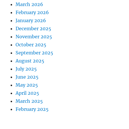
March 2026
February 2026
January 2026
December 2025
November 2025
October 2025
September 2025
August 2025
July 2025
June 2025
May 2025
April 2025
March 2025
February 2025