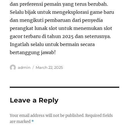
dan preferensi pemain yang terus berubah.
Selalu bijak untuk mengeksplorasi game baru
dan mengikuti pembaruan dari penyedia
perangkat lunak slot untuk menemukan slot
gacor terbaru di tahun 2025 dan seterusnya.
Ingatlah selalu untuk bermain secara
bertanggung jawab!
Author
Posted
admin
March 22, 2025
on
Leave a Reply
Your email address will not be published.
Required fields
are marked
*