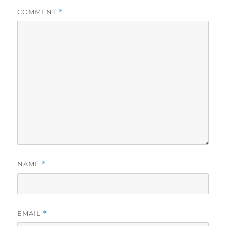
COMMENT
*
NAME
*
EMAIL
*