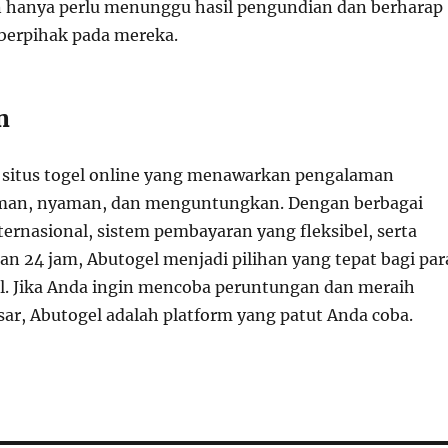
 hanya perlu menunggu hasil pengundian dan berharap
berpihak pada mereka.
n
 situs togel online yang menawarkan pengalaman
man, nyaman, dan menguntungkan. Dengan berbagai
ternasional, sistem pembayaran yang fleksibel, serta
an 24 jam, Abutogel menjadi pilihan yang tepat bagi par
. Jika Anda ingin mencoba peruntungan dan meraih
r, Abutogel adalah platform yang patut Anda coba.