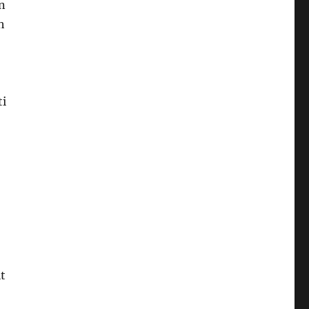
n
h
ti
t