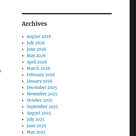
Archives
August 2026
July 2026
June 2026
May 2026
April 2026
March 2026
.
February 2026
January 2026
December 2025
November 2025
October 2025
September 2025
August 2025
July 2025
June 2025
May 2025