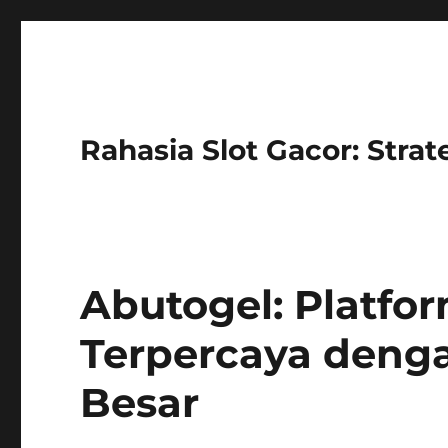
Rahasia Slot Gacor: Stra
Abutogel: Platfo
Terpercaya deng
Besar