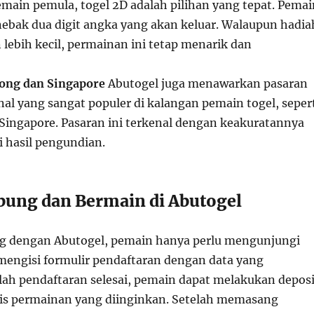
main pemula, togel 2D adalah pilihan yang tepat. Pemai
ebak dua digit angka yang akan keluar. Walaupun hadia
lebih kecil, permainan ini tetap menarik dan
ong dan Singapore
Abutogel juga menawarkan pasaran
nal yang sangat populer di kalangan pemain togel, seper
ingapore. Pasaran ini terkenal dengan keakuratannya
i hasil pengundian.
bung dan Bermain di Abutogel
g dengan Abutogel, pemain hanya perlu mengunjungi
 mengisi formulir pendaftaran dengan data yang
elah pendaftaran selesai, pemain dapat melakukan deposi
is permainan yang diinginkan. Setelah memasang