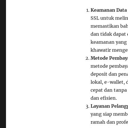
Keamanan Data 
SSL untuk melind
memastikan bahw
dan tidak dapat
keamanan yang 
khawatir mengen
Metode Pembaya
metode pembay
deposit dan pen
lokal, e-wallet
cepat dan tanpa 
dan efisien.
Layanan Pelang
yang siap memba
ramah dan profe