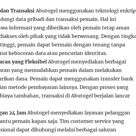
dan Transaksi
Abutogel menggunakan teknologi enkrip
ungi data pribadi dan transaksi pemain. Hal ini
a informasi yang diberikan oleh pemain tetap aman
 diakses oleh pihak yang tidak berwenang. Dengan tingk
tinggi, pemain dapat bermain dengan tenang tanpa
ai kebocoran data atau pencurian identitas.
ran yang Fleksibel
Abutogel menyediakan berbagai
aran yang memudahkan pemain dalam melakukan
arikan dana. Pemain dapat menggunakan transfer bank
, dan metode pembayaran lainnya. Dengan proses yang
biaya tambahan, transaksi di Abutogel berjalan lancar
gan 24 Jam
Abutogel menyediakan layanan pelanggan
ntu pemain kapan saja. Tim customer service yang
sional dapat dihubungi melalui berbagai saluran