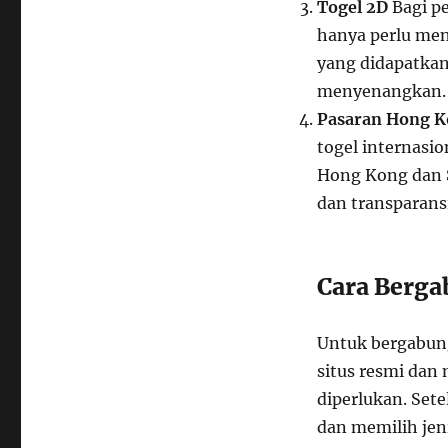
Togel 2D
Bagi pe
hanya perlu men
yang didapatkan 
menyenangkan.
Pasaran Hong K
togel internasio
Hong Kong dan S
dan transparans
Cara Berga
Untuk bergabun
situs resmi dan
diperlukan. Set
dan memilih jen