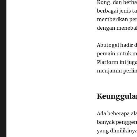
Kong, dan berba
berbagai jenis t
memberikan pem
dengan menebak
Abutogel hadir
pemain untuk m
Platform ini ju
menjamin perlin
Keunggulan
Ada beberapa al
banyak penggema
yang dimilikinya