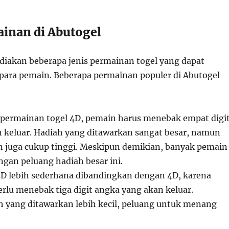
ainan di Abutogel
iakan beberapa jenis permainan togel yang dapat
para pemain. Beberapa permainan populer di Abutogel
permainan togel 4D, pemain harus menebak empat digi
 keluar. Hadiah yang ditawarkan sangat besar, namun
an juga cukup tinggi. Meskipun demikian, banyak pemain
ngan peluang hadiah besar ini.
D lebih sederhana dibandingkan dengan 4D, karena
rlu menebak tiga digit angka yang akan keluar.
 yang ditawarkan lebih kecil, peluang untuk menang