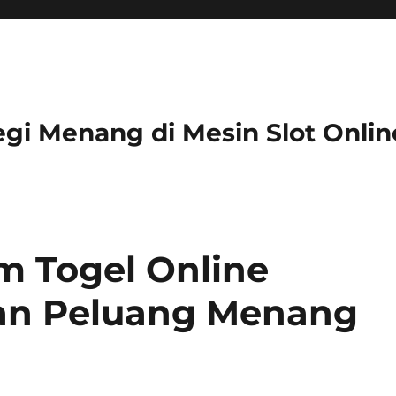
tegi Menang di Mesin Slot Onlin
rm Togel Online
an Peluang Menang