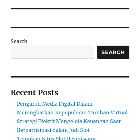
Search
SEARCH
Recent Posts
Pengaruh Media Digital Dalam
Meningkatkan Kepopuleran Taruhan Virtual
Strategi Efektif Mengelola Keuangan Saat
Berpartisipasi dalam Judi Slot
Temukan Situs Slot Resmi yang