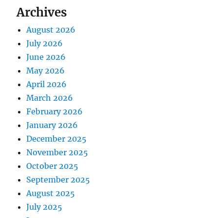
Archives
August 2026
July 2026
June 2026
May 2026
April 2026
March 2026
February 2026
January 2026
December 2025
November 2025
October 2025
September 2025
August 2025
July 2025