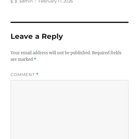
Author
Posted
admin
February 17, 2026
on
Leave a Reply
Your email address will not be published.
Required fields
are marked
*
COMMENT
*