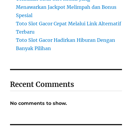
Menawarkan Jackpot Melimpah dan Bonus
Spesial
Toto Slot Gacor Cepat Melalui Link Alternatif
Terbaru
Toto Slot Gacor Hadirkan Hiburan Dengan
Banyak Pilihan
Recent Comments
No comments to show.