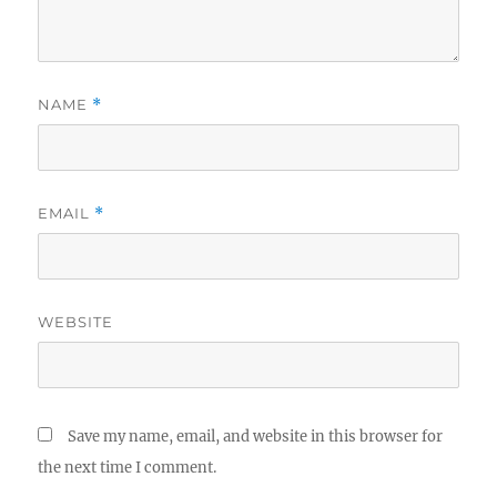
NAME
*
EMAIL
*
WEBSITE
Save my name, email, and website in this browser for
the next time I comment.