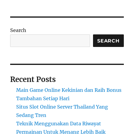
Search
SEARCH
Recent Posts
Main Game Online Kekinian dan Raih Bonus
Tambahan Setiap Hari
Situs Slot Online Server Thailand Yang
Sedang Tren
Teknik Menggunakan Data Riwayat
Permainan Untuk Menang Lebih Baik