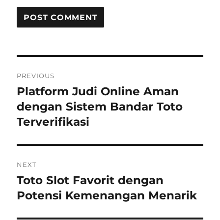
Post
PREVIOUS
navigation
Platform Judi Online Aman
Previous
post:
dengan Sistem Bandar Toto
Terverifikasi
NEXT
Toto Slot Favorit dengan
Next
post:
Potensi Kemenangan Menarik