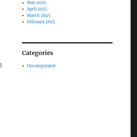
May 2025
April 2025
March 2025
February 2025
Categories
g
Uncategorized