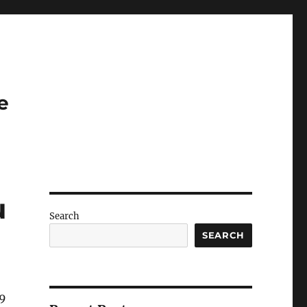
e
u
Search
SEARCH
9