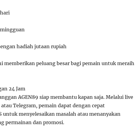
hari
n mingguan
engan hadiah jutaan rupiah
i memberikan peluang besar bagi pemain untuk meraih
gan 24 Jam
anggan AGEN89 siap membantu kapan saja. Melalui live
 atau Telegram, pemain dapat dengan cepat
 untuk menyelesaikan masalah atau menanyakan
ng permainan dan promosi.