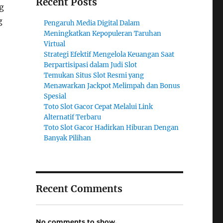
Recent Posts
g
g
Pengaruh Media Digital Dalam
Meningkatkan Kepopuleran Taruhan
Virtual
Strategi Efektif Mengelola Keuangan Saat
Berpartisipasi dalam Judi Slot
Temukan Situs Slot Resmi yang
Menawarkan Jackpot Melimpah dan Bonus
Spesial
Toto Slot Gacor Cepat Melalui Link
Alternatif Terbaru
Toto Slot Gacor Hadirkan Hiburan Dengan
Banyak Pilihan
Recent Comments
No comments to show.