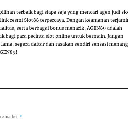
lihan terbaik bagi siapa saja yang mencari agen judi slo
 link resmi Slot88 terpercaya. Dengan keamanan terjami
alitas, serta berbagai bonus menarik, AGEN89 adalah
k bagi para pecinta slot online untuk bermain. Jangan
lama, segera daftar dan rasakan sendiri sensasi menang
AGEN89!
 are marked
*