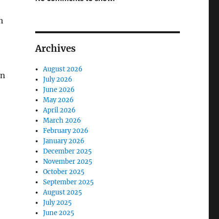
n
Archives
August 2026
an
July 2026
June 2026
May 2026
April 2026
March 2026
February 2026
January 2026
December 2025
November 2025
October 2025
September 2025
August 2025
July 2025
June 2025