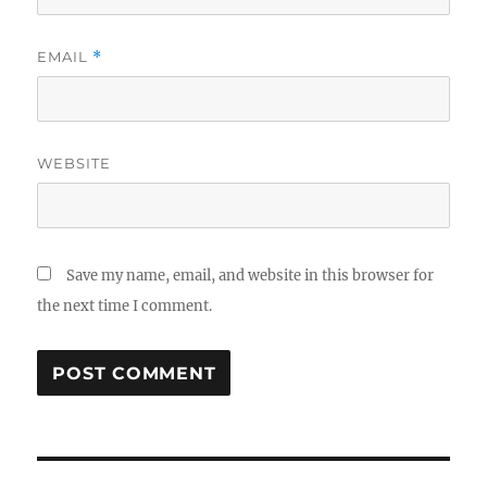
EMAIL
*
WEBSITE
Save my name, email, and website in this browser for
the next time I comment.
Post