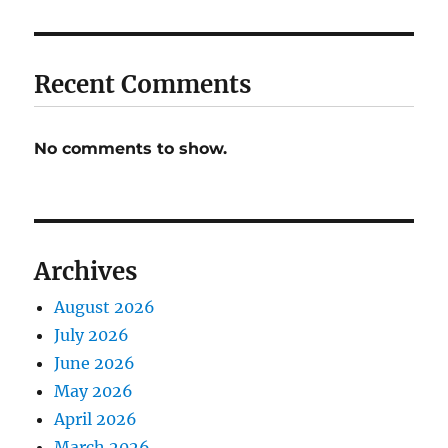
Recent Comments
No comments to show.
Archives
August 2026
July 2026
June 2026
May 2026
April 2026
March 2026