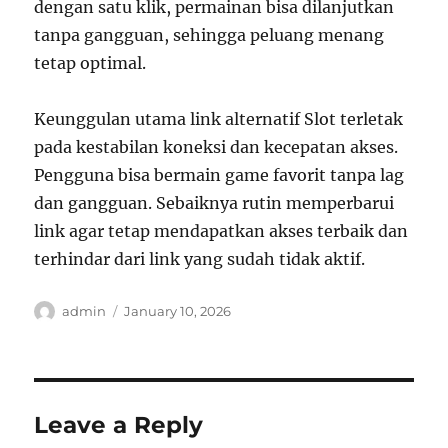
dengan satu klik, permainan bisa dilanjutkan
tanpa gangguan, sehingga peluang menang
tetap optimal.
Keunggulan utama link alternatif Slot terletak
pada kestabilan koneksi dan kecepatan akses.
Pengguna bisa bermain game favorit tanpa lag
dan gangguan. Sebaiknya rutin memperbarui
link agar tetap mendapatkan akses terbaik dan
terhindar dari link yang sudah tidak aktif.
Author
Posted
admin
January 10, 2026
on
Leave a Reply