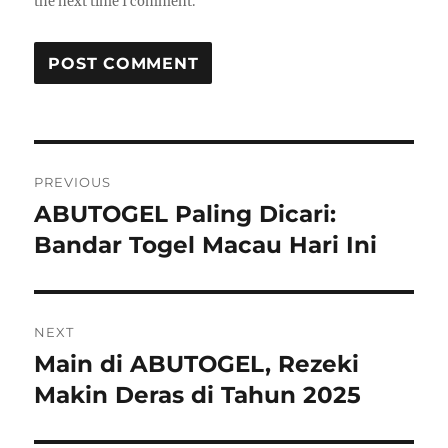
the next time I comment.
Post
PREVIOUS
navigation
ABUTOGEL Paling Dicari:
Previous
post:
Bandar Togel Macau Hari Ini
NEXT
Main di ABUTOGEL, Rezeki
Next
post:
Makin Deras di Tahun 2025