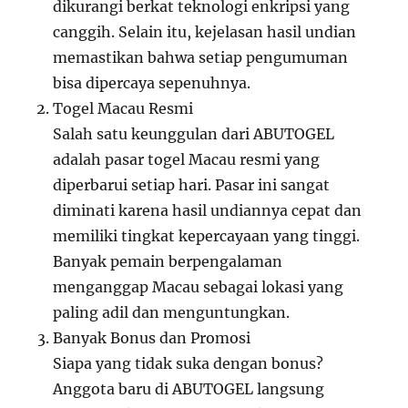
dikurangi berkat teknologi enkripsi yang
canggih. Selain itu, kejelasan hasil undian
memastikan bahwa setiap pengumuman
bisa dipercaya sepenuhnya.
Togel Macau Resmi
Salah satu keunggulan dari ABUTOGEL
adalah pasar togel Macau resmi yang
diperbarui setiap hari. Pasar ini sangat
diminati karena hasil undiannya cepat dan
memiliki tingkat kepercayaan yang tinggi.
Banyak pemain berpengalaman
menganggap Macau sebagai lokasi yang
paling adil dan menguntungkan.
Banyak Bonus dan Promosi
Siapa yang tidak suka dengan bonus?
Anggota baru di ABUTOGEL langsung