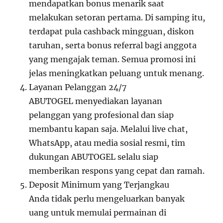
mendapatkan bonus menarik saat
melakukan setoran pertama. Di samping itu,
terdapat pula cashback mingguan, diskon
taruhan, serta bonus referral bagi anggota
yang mengajak teman. Semua promosi ini
jelas meningkatkan peluang untuk menang.
Layanan Pelanggan 24/7
ABUTOGEL menyediakan layanan
pelanggan yang profesional dan siap
membantu kapan saja. Melalui live chat,
WhatsApp, atau media sosial resmi, tim
dukungan ABUTOGEL selalu siap
memberikan respons yang cepat dan ramah.
Deposit Minimum yang Terjangkau
Anda tidak perlu mengeluarkan banyak
uang untuk memulai permainan di