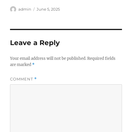
Author
Posted
admin
June 5, 2025
on
Leave a Reply
Your email address will not be published.
Required fields
are marked
*
COMMENT
*