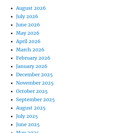
August 2026
July 2026
June 2026
May 2026
April 2026
March 2026
February 2026
January 2026
December 2025
November 2025
October 2025
September 2025
August 2025
July 2025
June 2025
May 2025