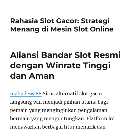
Rahasia Slot Gacor: Strategi
Menang di Mesin Slot Online
Aliansi Bandar Slot Resmi
dengan Winrate Tinggi
dan Aman
mahadewa88
Situs alternatif slot gacor
langsung win menjadi pilihan utama bagi
pemain yang menginginkan pengalaman
bermain yang menguntungkan. Platform ini
menawarkan berbagai fitur menarik dan