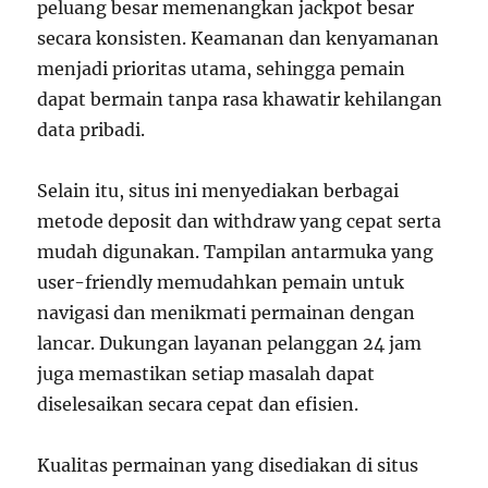
peluang besar memenangkan jackpot besar
secara konsisten. Keamanan dan kenyamanan
menjadi prioritas utama, sehingga pemain
dapat bermain tanpa rasa khawatir kehilangan
data pribadi.
Selain itu, situs ini menyediakan berbagai
metode deposit dan withdraw yang cepat serta
mudah digunakan. Tampilan antarmuka yang
user-friendly memudahkan pemain untuk
navigasi dan menikmati permainan dengan
lancar. Dukungan layanan pelanggan 24 jam
juga memastikan setiap masalah dapat
diselesaikan secara cepat dan efisien.
Kualitas permainan yang disediakan di situs