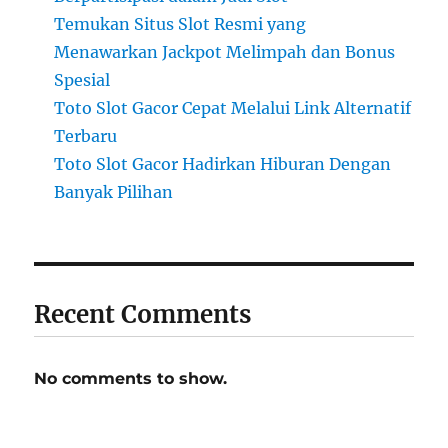
Temukan Situs Slot Resmi yang
Menawarkan Jackpot Melimpah dan Bonus
Spesial
Toto Slot Gacor Cepat Melalui Link Alternatif
Terbaru
Toto Slot Gacor Hadirkan Hiburan Dengan
Banyak Pilihan
Recent Comments
No comments to show.