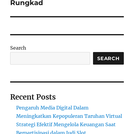
Rungkad
Search
SEARCH
Recent Posts
Pengaruh Media Digital Dalam
Meningkatkan Kepopuleran Taruhan Virtual
Strategi Efektif Mengelola Keuangan Saat
Berpartisipasi dalam Judi Slot