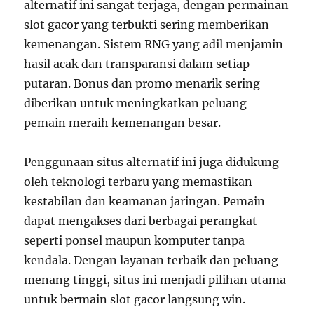
alternatif ini sangat terjaga, dengan permainan
slot gacor yang terbukti sering memberikan
kemenangan. Sistem RNG yang adil menjamin
hasil acak dan transparansi dalam setiap
putaran. Bonus dan promo menarik sering
diberikan untuk meningkatkan peluang
pemain meraih kemenangan besar.
Penggunaan situs alternatif ini juga didukung
oleh teknologi terbaru yang memastikan
kestabilan dan keamanan jaringan. Pemain
dapat mengakses dari berbagai perangkat
seperti ponsel maupun komputer tanpa
kendala. Dengan layanan terbaik dan peluang
menang tinggi, situs ini menjadi pilihan utama
untuk bermain slot gacor langsung win.