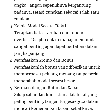
angka. Jangan sepenuhnya bergantung
padanya, tetapi gunakan sebagai salah satu
rujukan.
Kelola Modal Secara Efektif
Tetapkan batas taruhan dan hindari
overbet. Disiplin dalam manajemen modal
sangat penting agar dapat bertahan dalam
jangka panjang.
Manfaatkan Promo dan Bonus
Manfaatkanlah bonus yang diberikan untuk
memperbesar peluang menang tanpa perlu
menambah modal secara besar.
Bermain dengan Rutin dan Sabar
Sikap sabar dan konsisten adalah hal yang
paling penting. Jangan tergesa-gesa dalam
mencari kemenangan besar; sebaliknya,