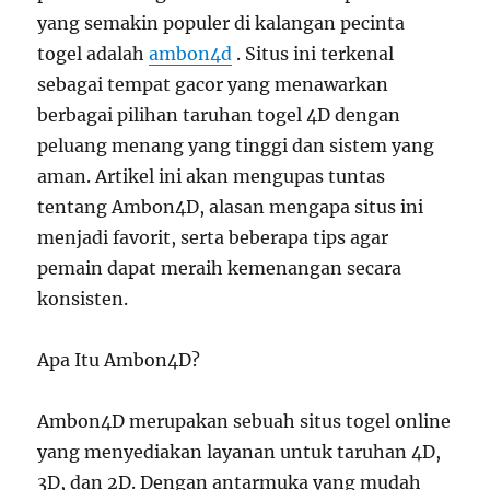
yang semakin populer di kalangan pecinta
togel adalah
ambon4d
. Situs ini terkenal
sebagai tempat gacor yang menawarkan
berbagai pilihan taruhan togel 4D dengan
peluang menang yang tinggi dan sistem yang
aman. Artikel ini akan mengupas tuntas
tentang Ambon4D, alasan mengapa situs ini
menjadi favorit, serta beberapa tips agar
pemain dapat meraih kemenangan secara
konsisten.
Apa Itu Ambon4D?
Ambon4D merupakan sebuah situs togel online
yang menyediakan layanan untuk taruhan 4D,
3D, dan 2D. Dengan antarmuka yang mudah