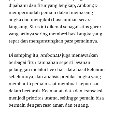
dipahami dan fitur yang lengkap, Ambon4D
mempermudah pemain dalam memasang
angka dan mengikuti hasil undian secara
langsung. Situs ini dikenal sebagai situs gacor,
yang artinya sering memberi hasil angka yang
tepat dan menguntungkan para pemainnya.
Di samping itu, Ambon4D juga menawarkan
berbagai fitur tambahan seperti layanan
pelanggan melalui live chat, data hasil keluaran
sebelumnya, dan analisis prediksi angka yang
membantu pemain saat membuat keputusan
dalam bertaruh. Keamanan data dan transaksi
menjadi prioritas utama, sehingga pemain bisa
bermain dengan rasa aman dan tenang.