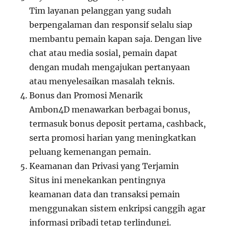
Tim layanan pelanggan yang sudah
berpengalaman dan responsif selalu siap
membantu pemain kapan saja. Dengan live
chat atau media sosial, pemain dapat
dengan mudah mengajukan pertanyaan
atau menyelesaikan masalah teknis.
Bonus dan Promosi Menarik
Ambon4D menawarkan berbagai bonus,
termasuk bonus deposit pertama, cashback,
serta promosi harian yang meningkatkan
peluang kemenangan pemain.
Keamanan dan Privasi yang Terjamin
Situs ini menekankan pentingnya
keamanan data dan transaksi pemain
menggunakan sistem enkripsi canggih agar
informasi pribadi tetap terlindungi.