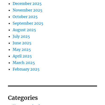
December 2025
November 2025
October 2025
September 2025
August 2025
July 2025
June 2025
May 2025
April 2025
March 2025
February 2025
Categories