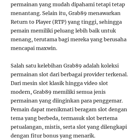
permainan yang mudah dipahami tetapi tetap
menantang. Selain itu, Grab89 menawarkan
Return to Player (RTP) yang tinggi, sehingga
pemain memiliki peluang lebih baik untuk
menang, terutama bagi mereka yang berusaha
mencapai maxwin.
Salah satu kelebihan Grab89 adalah koleksi
permainan slot dari berbagai provider terkenal.
Dari mesin slot klasik hingga video slot
modern, Grab89 memiliki semua jenis
permainan yang diinginkan para penggemar.
Pemain dapat menikmati beragam slot dengan
tema yang berbeda, termasuk slot bertema
petualangan, mistis, serta slot yang dilengkapi
dengan fitur bonus yang menarik.