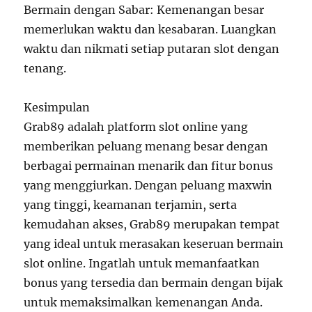
Bermain dengan Sabar: Kemenangan besar
memerlukan waktu dan kesabaran. Luangkan
waktu dan nikmati setiap putaran slot dengan
tenang.
Kesimpulan
Grab89 adalah platform slot online yang
memberikan peluang menang besar dengan
berbagai permainan menarik dan fitur bonus
yang menggiurkan. Dengan peluang maxwin
yang tinggi, keamanan terjamin, serta
kemudahan akses, Grab89 merupakan tempat
yang ideal untuk merasakan keseruan bermain
slot online. Ingatlah untuk memanfaatkan
bonus yang tersedia dan bermain dengan bijak
untuk memaksimalkan kemenangan Anda.