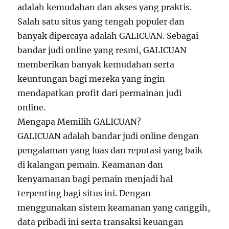
adalah kemudahan dan akses yang praktis.
Salah satu situs yang tengah populer dan
banyak dipercaya adalah GALICUAN. Sebagai
bandar judi online yang resmi, GALICUAN
memberikan banyak kemudahan serta
keuntungan bagi mereka yang ingin
mendapatkan profit dari permainan judi
online.
Mengapa Memilih GALICUAN?
GALICUAN adalah bandar judi online dengan
pengalaman yang luas dan reputasi yang baik
di kalangan pemain. Keamanan dan
kenyamanan bagi pemain menjadi hal
terpenting bagi situs ini. Dengan
menggunakan sistem keamanan yang canggih,
data pribadi ini serta transaksi keuangan