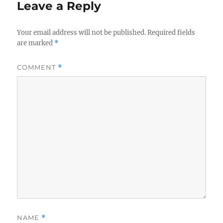
Leave a Reply
Your email address will not be published.
Required fields
are marked
*
COMMENT
*
NAME
*