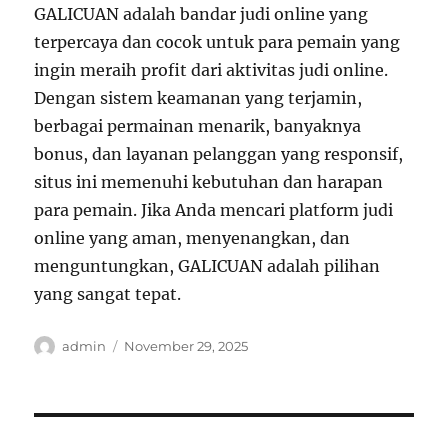
GALICUAN adalah bandar judi online yang
terpercaya dan cocok untuk para pemain yang
ingin meraih profit dari aktivitas judi online.
Dengan sistem keamanan yang terjamin,
berbagai permainan menarik, banyaknya
bonus, dan layanan pelanggan yang responsif,
situs ini memenuhi kebutuhan dan harapan
para pemain. Jika Anda mencari platform judi
online yang aman, menyenangkan, dan
menguntungkan, GALICUAN adalah pilihan
yang sangat tepat.
Author
Posted
admin
November 29, 2025
on