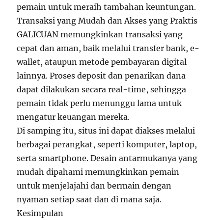
pemain untuk meraih tambahan keuntungan.
Transaksi yang Mudah dan Akses yang Praktis
GALICUAN memungkinkan transaksi yang
cepat dan aman, baik melalui transfer bank, e-
wallet, ataupun metode pembayaran digital
lainnya. Proses deposit dan penarikan dana
dapat dilakukan secara real-time, sehingga
pemain tidak perlu menunggu lama untuk
mengatur keuangan mereka.
Di samping itu, situs ini dapat diakses melalui
berbagai perangkat, seperti komputer, laptop,
serta smartphone. Desain antarmukanya yang
mudah dipahami memungkinkan pemain
untuk menjelajahi dan bermain dengan
nyaman setiap saat dan di mana saja.
Kesimpulan