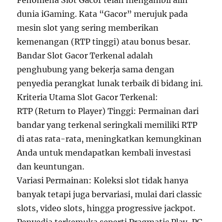
Fenomena Slot Gacor telah mengambil alih
dunia iGaming. Kata “Gacor” merujuk pada
mesin slot yang sering memberikan
kemenangan (RTP tinggi) atau bonus besar.
Bandar Slot Gacor Terkenal adalah
penghubung yang bekerja sama dengan
penyedia perangkat lunak terbaik di bidang ini.
Kriteria Utama Slot Gacor Terkenal:
RTP (Return to Player) Tinggi: Permainan dari
bandar yang terkenal seringkali memiliki RTP
di atas rata-rata, meningkatkan kemungkinan
Anda untuk mendapatkan kembali investasi
dan keuntungan.
Variasi Permainan: Koleksi slot tidak hanya
banyak tetapi juga bervariasi, mulai dari classic
slots, video slots, hingga progressive jackpot.