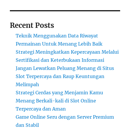
Recent Posts
Teknik Menggunakan Data Riwayat
Permainan Untuk Menang Lebih Baik
Strategi Meningkatkan Kepercayaan Melalui
Sertifikasi dan Keterbukaan Informasi
Jangan Lewatkan Peluang Menang di Situs
Slot Terpercaya dan Raup Keuntungan
Melimpah
Strategi Cerdas yang Menjamin Kamu
Menang Berkali-kali di Slot Online
Terpercaya dan Aman
Game Online Seru dengan Server Premium
dan Stabil