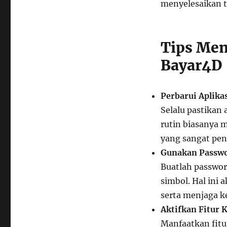
menyelesaikan t
Tips Me
Bayar4D
Perbarui Aplikas
Selalu pastikan 
rutin biasanya 
yang sangat pen
Gunakan Passwo
Buatlah passwor
simbol. Hal ini
serta menjaga 
Aktifkan Fitur
Manfaatkan fitur