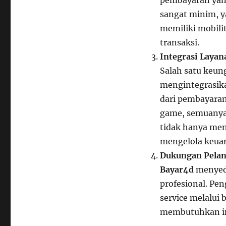
pembayaran yan
sangat minim, y
memiliki mobili
transaksi.
Integrasi Laya
Salah satu keu
mengintegrasika
dari pembayaran 
game, semuanya d
tidak hanya men
mengelola keuan
Dukungan Pelan
Bayar4d
menyedi
profesional. P
service melalui
membutuhkan inf