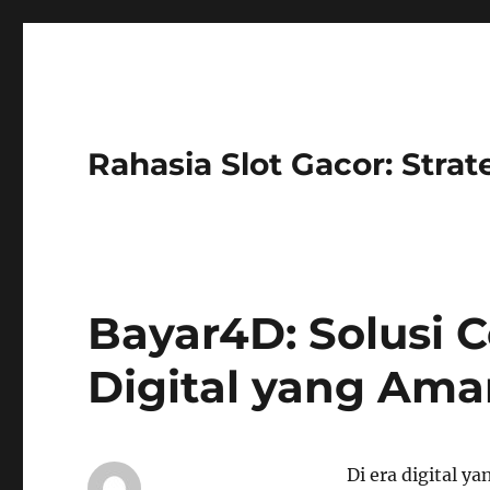
Rahasia Slot Gacor: Stra
Bayar4D: Solusi 
Digital yang Ama
Di era digital y