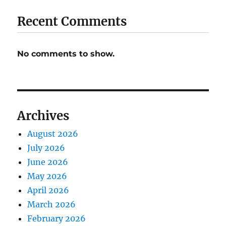
Recent Comments
No comments to show.
Archives
August 2026
July 2026
June 2026
May 2026
April 2026
March 2026
February 2026