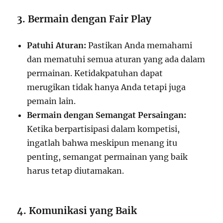
3. Bermain dengan Fair Play
Patuhi Aturan:
Pastikan Anda memahami
dan mematuhi semua aturan yang ada dalam
permainan. Ketidakpatuhan dapat
merugikan tidak hanya Anda tetapi juga
pemain lain.
Bermain dengan Semangat Persaingan:
Ketika berpartisipasi dalam kompetisi,
ingatlah bahwa meskipun menang itu
penting, semangat permainan yang baik
harus tetap diutamakan.
4. Komunikasi yang Baik