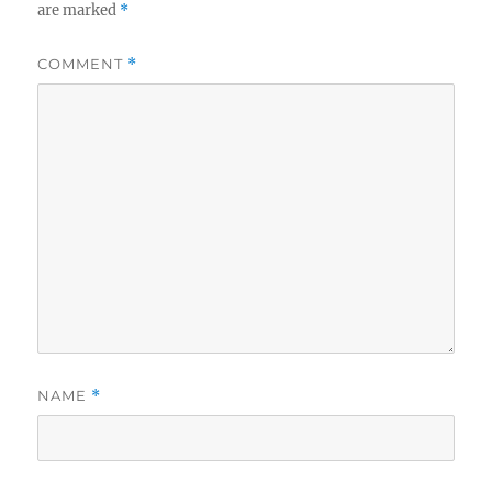
are marked
*
COMMENT
*
NAME
*