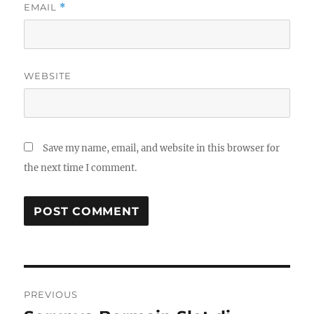
EMAIL
*
WEBSITE
Save my name, email, and website in this browser for
the next time I comment.
Post
PREVIOUS
navigation