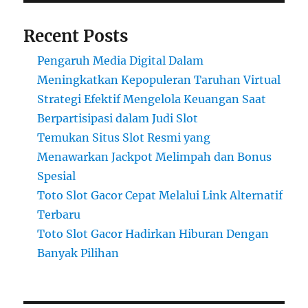
Recent Posts
Pengaruh Media Digital Dalam
Meningkatkan Kepopuleran Taruhan Virtual
Strategi Efektif Mengelola Keuangan Saat
Berpartisipasi dalam Judi Slot
Temukan Situs Slot Resmi yang
Menawarkan Jackpot Melimpah dan Bonus
Spesial
Toto Slot Gacor Cepat Melalui Link Alternatif
Terbaru
Toto Slot Gacor Hadirkan Hiburan Dengan
Banyak Pilihan