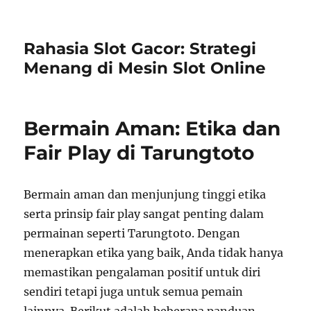
Rahasia Slot Gacor: Strategi
Menang di Mesin Slot Online
Bermain Aman: Etika dan
Fair Play di Tarungtoto
Bermain aman dan menjunjung tinggi etika
serta prinsip fair play sangat penting dalam
permainan seperti Tarungtoto. Dengan
menerapkan etika yang baik, Anda tidak hanya
memastikan pengalaman positif untuk diri
sendiri tetapi juga untuk semua pemain