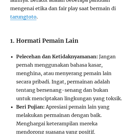
lainnya. Berikut adalah beberapa panduan
mengenai etika dan fair play saat bermain di
tarungtoto
.
1. Hormati Pemain Lain
Pelecehan dan Ketidaknyamanan:
Jangan
pernah menggunakan bahasa kasar,
menghina, atau menyerang pemain lain
secara pribadi. Ingat, permainan adalah
tentang bersenang-senang dan bukan
untuk menciptakan lingkungan yang toksik.
Beri Pujian:
Apresiasi pemain lain yang
melakukan permainan dengan baik.
Menghargai keterampilan mereka
mendorong suasana yang positif.