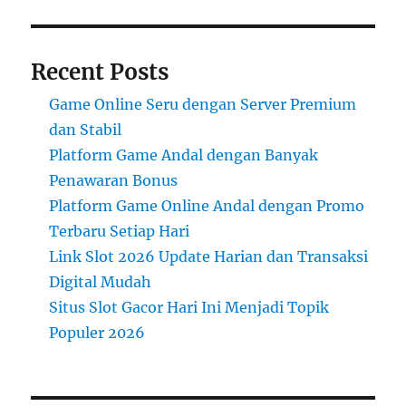
Recent Posts
Game Online Seru dengan Server Premium
dan Stabil
Platform Game Andal dengan Banyak
Penawaran Bonus
Platform Game Online Andal dengan Promo
Terbaru Setiap Hari
Link Slot 2026 Update Harian dan Transaksi
Digital Mudah
Situs Slot Gacor Hari Ini Menjadi Topik
Populer 2026