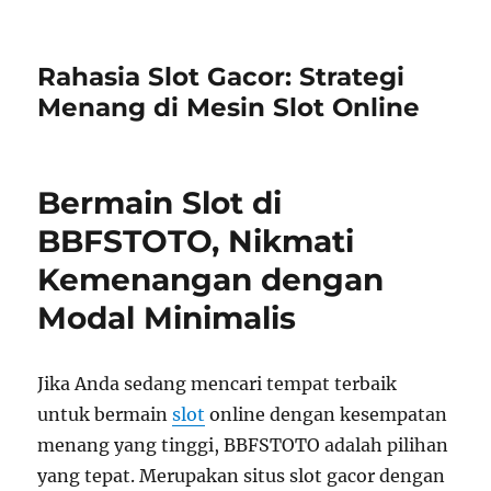
Rahasia Slot Gacor: Strategi
Menang di Mesin Slot Online
Bermain Slot di
BBFSTOTO, Nikmati
Kemenangan dengan
Modal Minimalis
Jika Anda sedang mencari tempat terbaik
untuk bermain
slot
online dengan kesempatan
menang yang tinggi, BBFSTOTO adalah pilihan
yang tepat. Merupakan situs slot gacor dengan