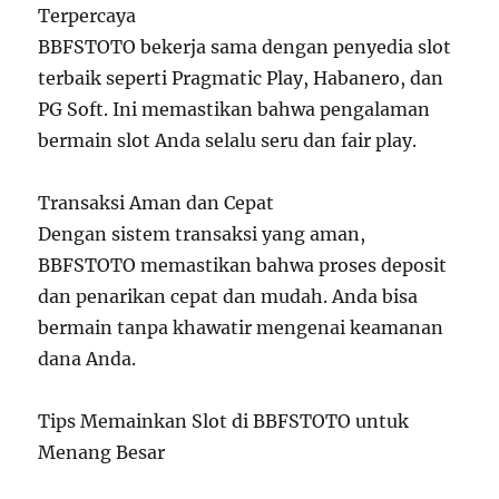
Terpercaya
BBFSTOTO bekerja sama dengan penyedia slot
terbaik seperti Pragmatic Play, Habanero, dan
PG Soft. Ini memastikan bahwa pengalaman
bermain slot Anda selalu seru dan fair play.
Transaksi Aman dan Cepat
Dengan sistem transaksi yang aman,
BBFSTOTO memastikan bahwa proses deposit
dan penarikan cepat dan mudah. Anda bisa
bermain tanpa khawatir mengenai keamanan
dana Anda.
Tips Memainkan Slot di BBFSTOTO untuk
Menang Besar