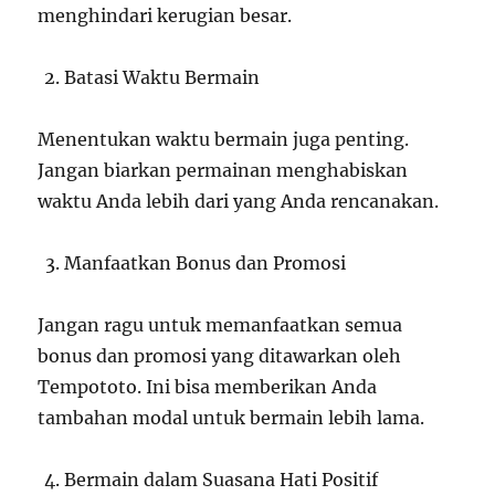
menghindari kerugian besar.
Batasi Waktu Bermain
Menentukan waktu bermain juga penting.
Jangan biarkan permainan menghabiskan
waktu Anda lebih dari yang Anda rencanakan.
Manfaatkan Bonus dan Promosi
Jangan ragu untuk memanfaatkan semua
bonus dan promosi yang ditawarkan oleh
Tempototo. Ini bisa memberikan Anda
tambahan modal untuk bermain lebih lama.
Bermain dalam Suasana Hati Positif