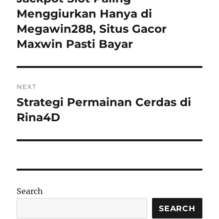
post:
Menggiurkan Hanya di
Megawin288, Situs Gacor
Maxwin Pasti Bayar
NEXT
Strategi Permainan Cerdas di
Next
post:
Rina4D
Search
SEARCH