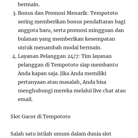
bermain.
Bonus dan Promosi Menarik: Tempototo
sering memberikan bonus pendaftaran bagi
anggota baru, serta promosi mingguan dan
bulanan yang memberikan kesempatan
untuk menambah modal bermain.
Layanan Pelanggan 24/7: Tim layanan
pelanggan di Tempototo siap membantu
Anda kapan saja. Jika Anda memiliki
pertanyaan atau masalah, Anda bisa
menghubungi mereka melalui live chat atau
email.
Slot Gacor di Tempototo
Salah satu istilah umum dalam dunia slot