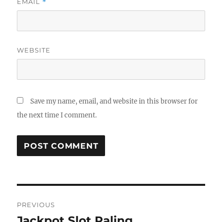
EMAIL
*
WEBSITE
Save my name, email, and website in this browser for
the next time I comment.
Post
PREVIOUS
navigation
Jackpot Slot Paling
Previous