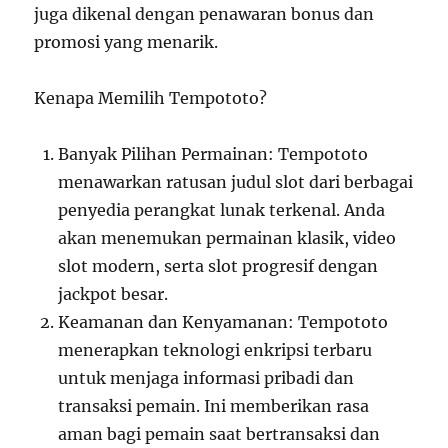
juga dikenal dengan penawaran bonus dan
promosi yang menarik.
Kenapa Memilih Tempototo?
Banyak Pilihan Permainan: Tempototo
menawarkan ratusan judul slot dari berbagai
penyedia perangkat lunak terkenal. Anda
akan menemukan permainan klasik, video
slot modern, serta slot progresif dengan
jackpot besar.
Keamanan dan Kenyamanan: Tempototo
menerapkan teknologi enkripsi terbaru
untuk menjaga informasi pribadi dan
transaksi pemain. Ini memberikan rasa
aman bagi pemain saat bertransaksi dan