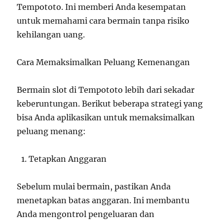
Tempototo. Ini memberi Anda kesempatan
untuk memahami cara bermain tanpa risiko
kehilangan uang.
Cara Memaksimalkan Peluang Kemenangan
Bermain slot di Tempototo lebih dari sekadar
keberuntungan. Berikut beberapa strategi yang
bisa Anda aplikasikan untuk memaksimalkan
peluang menang:
Tetapkan Anggaran
Sebelum mulai bermain, pastikan Anda
menetapkan batas anggaran. Ini membantu
Anda mengontrol pengeluaran dan