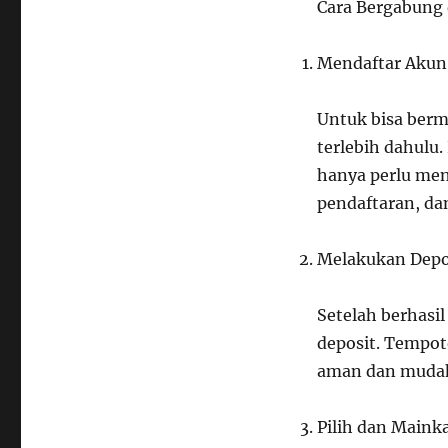
Cara Bergabung
Mendaftar Akun
Untuk bisa berm
terlebih dahulu
hanya perlu men
pendaftaran, dan
Melakukan Depo
Setelah berhasi
deposit. Tempo
aman dan mudah,
Pilih dan Mainka