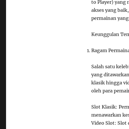
to Player) yang
akses yang baik
permainan yang 
Keunggulan Te
Ragam Permain
Salah satu kele
yang ditawarkan
klasik hingga vi
oleh para pema
Slot Klasik: Per
menawarkan kes
Video Slot: Slo