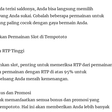
da terisi saldonya, Anda bisa langsung memilih
yang Anda sukai. Cobalah beberapa permainan untuk
ng paling cocok dengan gaya bermain Anda.
an Permainan Slot di Tempototo
n RTP Tinggi
kan slot, penting untuk memeriksa RTP dari permaina
lah permainan dengan RTP di atas 95% untuk
eluang Anda meraih kemenangan.
us dan Promosi
tuk memanfaatkan semua bonus dan promosi yang
Tempototo. Hal ini akan memberikan Anda lebih banyak