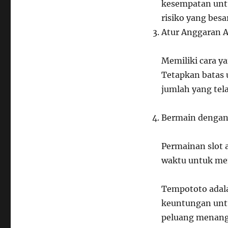
kesempatan unt
risiko yang besa
Atur Anggaran 
Memiliki cara y
Tetapkan batas u
jumlah yang tel
Bermain dengan
Permainan slot 
waktu untuk me
Tempototo adal
keuntungan unt
peluang menang 