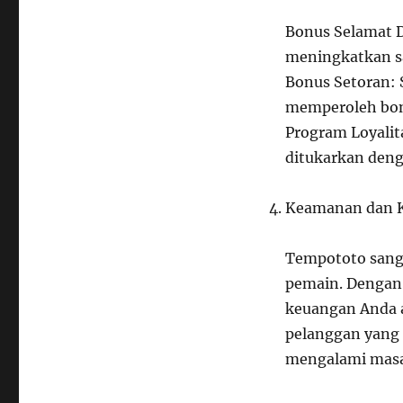
Bonus Selamat D
meningkatkan sa
Bonus Setoran: 
memperoleh bo
Program Loyalit
ditukarkan deng
Keamanan dan 
Tempototo sang
pemain. Dengan 
keuangan Anda a
pelanggan yang 
mengalami masa