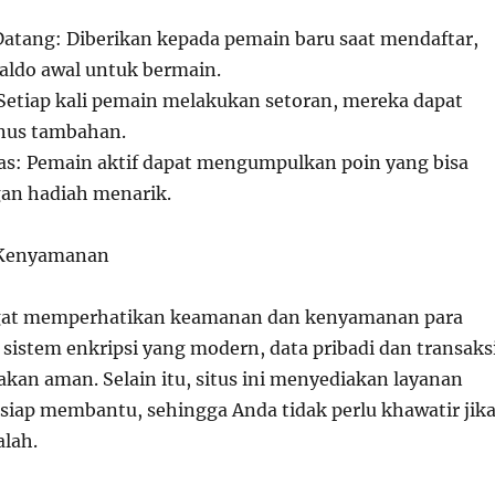
atang: Diberikan kepada pemain baru saat mendaftar,
ldo awal untuk bermain.
Setiap kali pemain melakukan setoran, mereka dapat
nus tambahan.
as: Pemain aktif dapat mengumpulkan poin yang bisa
an hadiah menarik.
Kenyamanan
at memperhatikan keamanan dan kenyamanan para
sistem enkripsi yang modern, data pribadi dan transaks
kan aman. Selain itu, situs ini menyediakan layanan
siap membantu, sehingga Anda tidak perlu khawatir jik
lah.