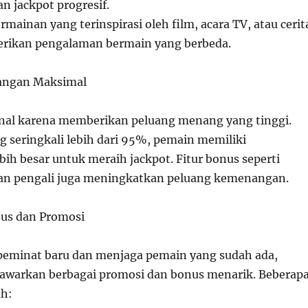
an jackpot progresif.
rmainan yang terinspirasi oleh film, acara TV, atau cerit
erikan pengalaman bermain yang berbeda.
angan Maksimal
nal karena memberikan peluang menang yang tinggi.
 seringkali lebih dari 95%, pemain memiliki
ih besar untuk meraih jackpot. Fitur bonus seperti
dan pengali juga meningkatkan peluang kemenangan.
us dan Promosi
peminat baru dan menjaga pemain yang sudah ada,
warkan berbagai promosi dan bonus menarik. Beberap
ah: