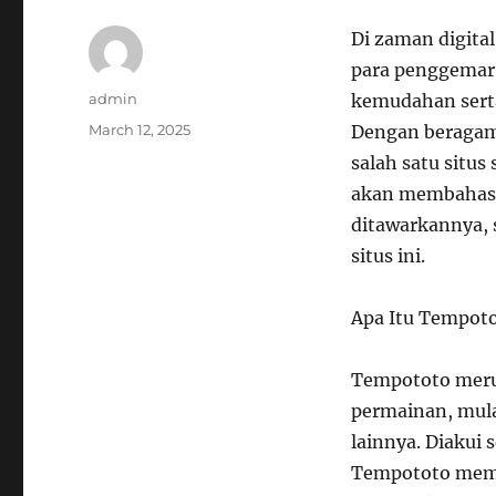
Di zaman digital
para penggemar.
Author
admin
kemudahan sert
Posted
March 12, 2025
Dengan beragam
on
salah satu situs
akan membahas 
ditawarkannya, 
situs ini.
Apa Itu Tempot
Tempototo merup
permainan, mula
lainnya. Diakui 
Tempototo memb