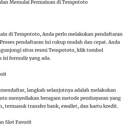
 dan Memulai Permainan di Tempototo
ain di Tempototo, Anda perlu melakukan pendaftaran
. Proses pendaftaran ini cukup mudah dan cepat. Anda
gunjungi situs resmi Tempototo, klik tombol
 isi formulir yang ada.
sit
l mendaftar, langkah selanjutnya adalah melakukan
toto menyediakan beragam metode pembayaran yang
 termasuk transfer bank, ewallet, dan kartu kredit.
n Slot Favorit