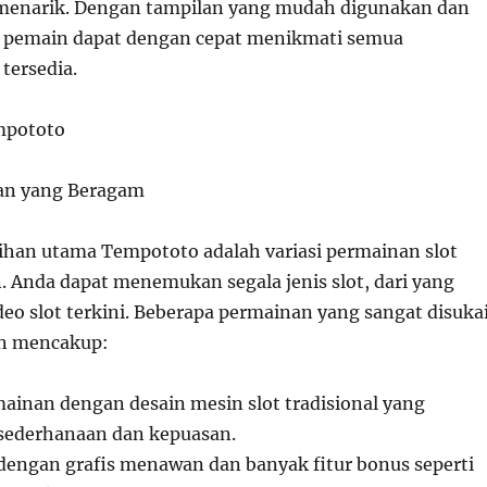
 menarik. Dengan tampilan yang mudah digunakan dan
, pemain dapat dengan cepat menikmati semua
tersedia.
mpototo
an yang Beragam
bihan utama Tempototo adalah variasi permainan slot
. Anda dapat menemukan segala jenis slot, dari yang
deo slot terkini. Beberapa permainan yang sangat disuka
in mencakup:
mainan dengan desain mesin slot tradisional yang
ederhanaan dan kepuasan.
t dengan grafis menawan dan banyak fitur bonus seperti