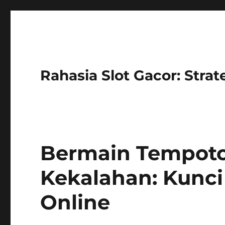
Rahasia Slot Gacor: Stra
Bermain Tempoto
Kekalahan: Kunci 
Online