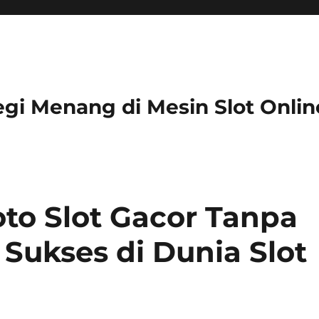
tegi Menang di Mesin Slot Onlin
to Slot Gacor Tanpa
Sukses di Dunia Slot