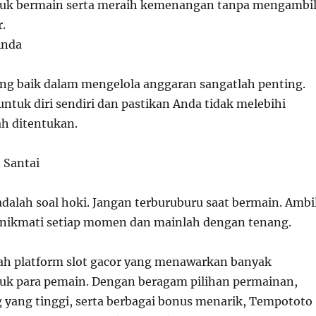
uk bermain serta meraih kemenangan tanpa mengambi
r.
Anda
ang baik dalam mengelola anggaran sangatlah penting.
ntuk diri sendiri dan pastikan Anda tidak melebihi
ah ditentukan.
 Santai
adalah soal hoki. Jangan terburuburu saat bermain. Ambi
nikmati setiap momen dan mainlah dengan tenang.
ah platform slot gacor yang menawarkan banyak
uk para pemain. Dengan beragam pilihan permainan,
yang tinggi, serta berbagai bonus menarik, Tempototo