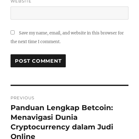
WEBSITE
Save my name, email, and website in this browser for
the next time I comment.
Post
PREVIOUS
navigation
Panduan Lengkap Betcoin:
Previous
post:
Menavigasi Dunia
Cryptocurrency dalam Judi
Online