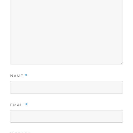
NAME
*
EMAIL
*