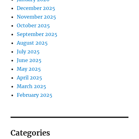
December 2025
November 2025
October 2025
September 2025
August 2025
July 2025
June 2025
May 2025
April 2025
March 2025
February 2025
Categories