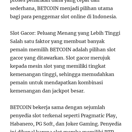
proses penarikan dana yang cepat dan
sederhana, BETCOIN menjadi pilihan utama
bagi para penggemar slot online di Indonesia.
Slot Gacor: Peluang Menang yang Lebih Tinggi
Salah satu faktor yang membuat banyak
pemain memilih BETCOIN adalah pilihan slot
gacor yang ditawarkan. Slot gacor merujuk
kepada mesin slot yang memiliki tingkat
kemenangan tinggi, sehingga memudahkan
pemain untuk mendapatkan kombinasi
kemenangan dan jackpot besar.
BETCOIN bekerja sama dengan sejumlah
penyedia slot terkenal seperti Pragmatic Play,
Habanero, PG Soft, dan Joker Gaming. Penyedia