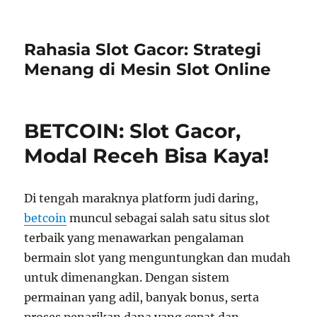
Rahasia Slot Gacor: Strategi
Menang di Mesin Slot Online
BETCOIN: Slot Gacor,
Modal Receh Bisa Kaya!
Di tengah maraknya platform judi daring,
betcoin
muncul sebagai salah satu situs slot
terbaik yang menawarkan pengalaman
bermain slot yang menguntungkan dan mudah
untuk dimenangkan. Dengan sistem
permainan yang adil, banyak bonus, serta