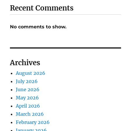
Recent Comments
No comments to show.
Archives
August 2026
July 2026
June 2026
May 2026
April 2026
March 2026
February 2026
January 2026