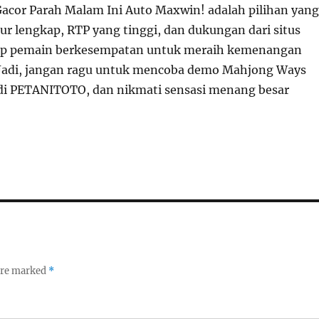
cor Parah Malam Ini Auto Maxwin! adalah pilihan yang
tur lengkap, RTP yang tinggi, dan dukungan dari situs
tiap pemain berkesempatan untuk meraih kemenangan
. Jadi, jangan ragu untuk mencoba demo Mahjong Ways
 di PETANITOTO, dan nikmati sensasi menang besar
 are marked
*