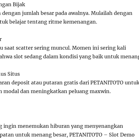
ngan Bijak
h dengan jumlah besar pada awalnya. Mulailah dengan
ntuk belajar tentang ritme kemenangan.
r
 saat scatter sering muncul. Momen ini sering kali
ahwa slot sedang dalam kondisi yang baik untuk menan
us Situs
an deposit atau putaran gratis dari PETANITOTO untu
 modal dan meningkatkan peluang maxwin.
g ingin menemukan hiburan yang menyenangkan
mpatan untuk menang besar, PETANITOTO – Slot Demo