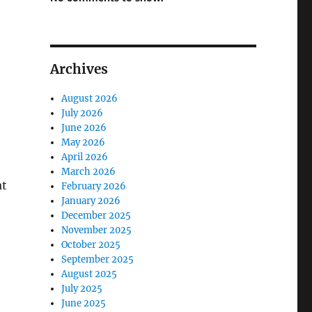
Archives
August 2026
July 2026
June 2026
May 2026
April 2026
March 2026
at
February 2026
January 2026
December 2025
November 2025
October 2025
September 2025
August 2025
July 2025
June 2025