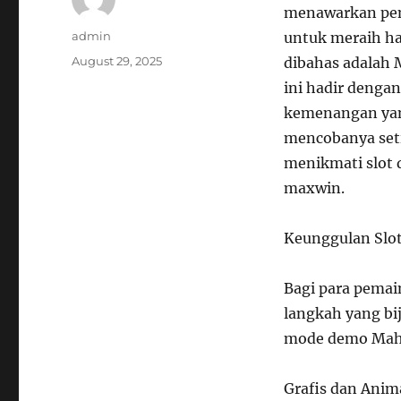
menawarkan pen
Author
admin
untuk meraih ha
Posted
August 29, 2025
dibahas adalah 
on
ini hadir dengan
kemenangan yan
mencobanya setia
menikmati slot
maxwin.
Keunggulan Slo
Bagi para pema
langkah yang bi
mode demo Mah
Grafis dan Anima