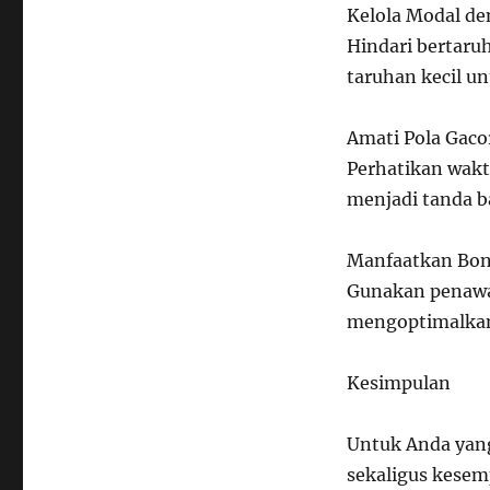
Kelola Modal de
Hindari bertaru
taruhan kecil u
Amati Pola Gaco
Perhatikan waktu
menjadi tanda b
Manfaatkan Bon
Gunakan penawar
mengoptimalkan
Kesimpulan
Untuk Anda yan
sekaligus kese