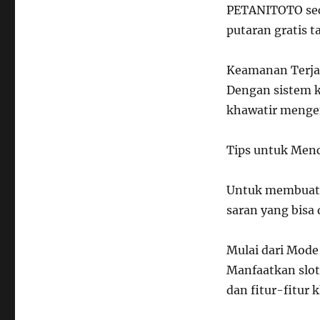
PETANITOTO seca
putaran gratis
Keamanan Terj
Dengan sistem k
khawatir mengen
Tips untuk Men
Untuk membuat p
saran yang bisa 
Mulai dari Mod
Manfaatkan slo
dan fitur-fitur 