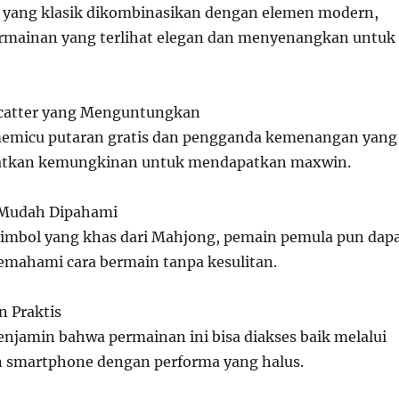
 yang klasik dikombinasikan dengan elemen modern,
rmainan yang terlihat elegan dan menyenangkan untuk
Scatter yang Menguntungkan
 memicu putaran gratis dan pengganda kemenangan yang
atkan kemungkinan untuk mendapatkan maxwin.
 Mudah Dipahami
imbol yang khas dari Mahjong, pemain pemula pun dap
mahami cara bermain tanpa kesulitan.
 Praktis
amin bahwa permainan ini bisa diakses baik melalui
 smartphone dengan performa yang halus.