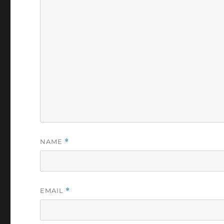
NAME
*
EMAIL
*