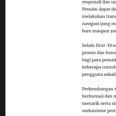
responsif dan us
Pemain dapat de
melakukan trans
navigasi yang 
baru maupun ya
Selain fitur-fit
promo dan bonu
bagi para pemain
beberapa contoh
pengguna sekali
Perkembangan t
berinovasi dan 
menarik serta s
mekanisme perm