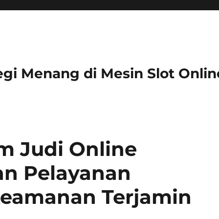
tegi Menang di Mesin Slot Onlin
m Judi Online
an Pelayanan
 Keamanan Terjamin