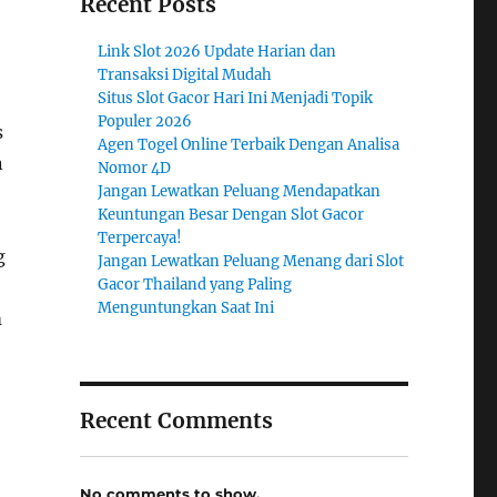
Recent Posts
Link Slot 2026 Update Harian dan
Transaksi Digital Mudah
Situs Slot Gacor Hari Ini Menjadi Topik
Populer 2026
s
Agen Togel Online Terbaik Dengan Analisa
n
Nomor 4D
Jangan Lewatkan Peluang Mendapatkan
Keuntungan Besar Dengan Slot Gacor
Terpercaya!
g
Jangan Lewatkan Peluang Menang dari Slot
Gacor Thailand yang Paling
Menguntungkan Saat Ini
m
Recent Comments
No comments to show.