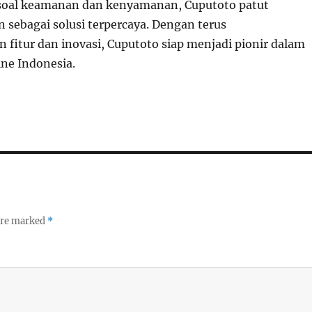
 soal keamanan dan kenyamanan, Cuputoto patut
 sebagai solusi terpercaya. Dengan terus
itur dan inovasi, Cuputoto siap menjadi pionir dalam
ine Indonesia.
 are marked
*