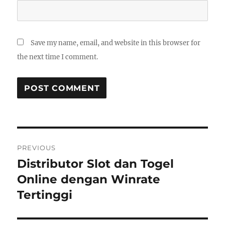
Save my name, email, and website in this browser for
the next time I comment.
Post
PREVIOUS
navigation
Distributor Slot dan Togel
Previous
post:
Online dengan Winrate
Tertinggi