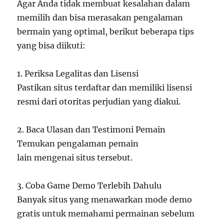
Agar Anda tidak membuat kesalahan dalam
memilih dan bisa merasakan pengalaman
bermain yang optimal, berikut beberapa tips
yang bisa diikuti:
1. Periksa Legalitas dan Lisensi
Pastikan situs terdaftar dan memiliki lisensi
resmi dari otoritas perjudian yang diakui.
2. Baca Ulasan dan Testimoni Pemain
Temukan pengalaman pemain
lain mengenai situs tersebut.
3. Coba Game Demo Terlebih Dahulu
Banyak situs yang menawarkan mode demo
gratis untuk memahami permainan sebelum