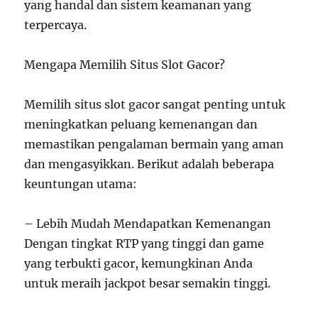
yang handal dan sistem keamanan yang
terpercaya.
Mengapa Memilih Situs Slot Gacor?
Memilih situs slot gacor sangat penting untuk
meningkatkan peluang kemenangan dan
memastikan pengalaman bermain yang aman
dan mengasyikkan. Berikut adalah beberapa
keuntungan utama:
– Lebih Mudah Mendapatkan Kemenangan
Dengan tingkat RTP yang tinggi dan game
yang terbukti gacor, kemungkinan Anda
untuk meraih jackpot besar semakin tinggi.