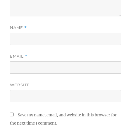
NAME
*
EMAIL
*
WEBSITE
Save my name, email, and website in this browser for
the next time I comment.