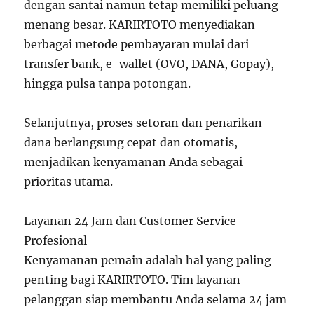
dengan santai namun tetap memiliki peluang
menang besar. KARIRTOTO menyediakan
berbagai metode pembayaran mulai dari
transfer bank, e-wallet (OVO, DANA, Gopay),
hingga pulsa tanpa potongan.
Selanjutnya, proses setoran dan penarikan
dana berlangsung cepat dan otomatis,
menjadikan kenyamanan Anda sebagai
prioritas utama.
Layanan 24 Jam dan Customer Service
Profesional
Kenyamanan pemain adalah hal yang paling
penting bagi KARIRTOTO. Tim layanan
pelanggan siap membantu Anda selama 24 jam