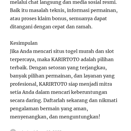
melalui chat langsung dan media sosial resmi.
Baik itu masalah teknis, informasi permainan,
atau proses klaim bonus, semuanya dapat
ditangani dengan cepat dan ramah.
Kesimpulan
Jika Anda mencari situs togel murah dan slot
terpercaya, maka KARIRTOTO adalah pilihan
terbaik. Dengan setoran yang terjangkau,
banyak pilihan permainan, dan layanan yang
profesional, KARIRTOTO siap menjadi mitra
setia Anda dalam mencari keberuntungan
secara daring. Daftarlah sekarang dan nikmati
pengalaman bermain yang aman,
menyenangkan, dan menguntungkan!