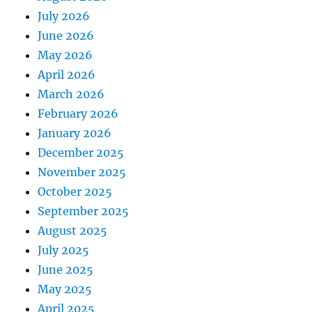
July 2026
June 2026
May 2026
April 2026
March 2026
February 2026
January 2026
December 2025
November 2025
October 2025
September 2025
August 2025
July 2025
June 2025
May 2025
April 2025