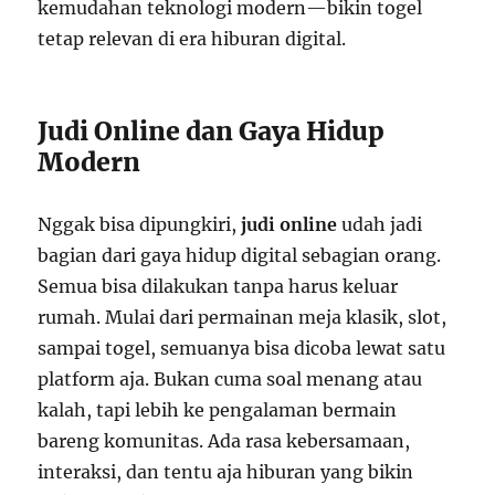
kemudahan teknologi modern—bikin togel
tetap relevan di era hiburan digital.
Judi Online dan Gaya Hidup
Modern
Nggak bisa dipungkiri,
judi online
udah jadi
bagian dari gaya hidup digital sebagian orang.
Semua bisa dilakukan tanpa harus keluar
rumah. Mulai dari permainan meja klasik, slot,
sampai togel, semuanya bisa dicoba lewat satu
platform aja. Bukan cuma soal menang atau
kalah, tapi lebih ke pengalaman bermain
bareng komunitas. Ada rasa kebersamaan,
interaksi, dan tentu aja hiburan yang bikin