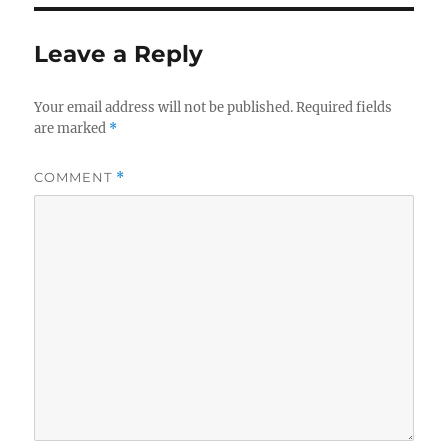
Leave a Reply
Your email address will not be published.
Required fields
are marked
*
COMMENT
*