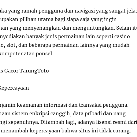
a yang ramah pengguna dan navigasi yang sangat jelas
pakan pilihan utama bagi siapa saja yang ingin
han yang menyenangkan dan menguntungkan. Selain it
enyediakan banyak jenis permainan lain seperti casino
ino, slot, dan beberapa permainan lainnya yang mudah
 komputer atau ponsel.
us Gacor TarungToto
Kepercayaan
jamin keamanan informasi dan transaksi pengguna.
an sistem enkripsi canggih, data pribadi dan uang
gi sepenuhnya. Ditambah lagi, adanya lisensi resmi dar
 menambah kepercayaan bahwa situs ini tidak curang.