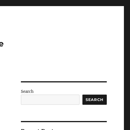
e
Search
SEARCH