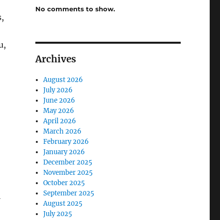
No comments to show.
,
u,
Archives
August 2026
July 2026
June 2026
May 2026
April 2026
March 2026
February 2026
January 2026
December 2025
November 2025
October 2025
September 2025
i
August 2025
July 2025