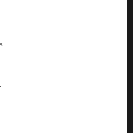
g
or
.