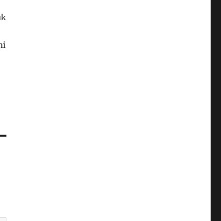
uk
mi