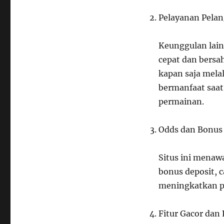
Pelayanan Pela
Keunggulan lain
cepat dan bers
kapan saja melal
bermanfaat saa
permainan.
Odds dan Bonu
Situs ini menaw
bonus deposit, c
meningkatkan p
Fitur Gacor dan 