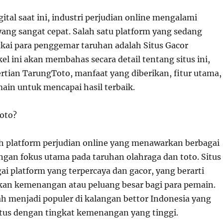
tal saat ini, industri perjudian online mengalami
ng sangat cepat. Salah satu platform yang sedang
ukai para penggemar taruhan adalah Situs Gacor
ikel ini akan membahas secara detail tentang situs ini,
ertian TarungToto, manfaat yang diberikan, fitur utama,
main untuk mencapai hasil terbaik.
oto?
h platform perjudian online yang menawarkan berbagai
engan fokus utama pada taruhan olahraga dan toto. Situs
gai platform yang terpercaya dan gacor, yang berarti
an kemenangan atau peluang besar bagi para pemain.
lah menjadi populer di kalangan bettor Indonesia yang
us dengan tingkat kemenangan yang tinggi.