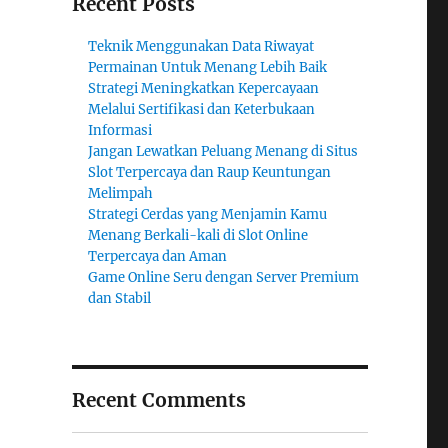
Recent Posts
Teknik Menggunakan Data Riwayat
Permainan Untuk Menang Lebih Baik
Strategi Meningkatkan Kepercayaan
Melalui Sertifikasi dan Keterbukaan
Informasi
Jangan Lewatkan Peluang Menang di Situs
Slot Terpercaya dan Raup Keuntungan
Melimpah
Strategi Cerdas yang Menjamin Kamu
Menang Berkali-kali di Slot Online
Terpercaya dan Aman
Game Online Seru dengan Server Premium
dan Stabil
Recent Comments