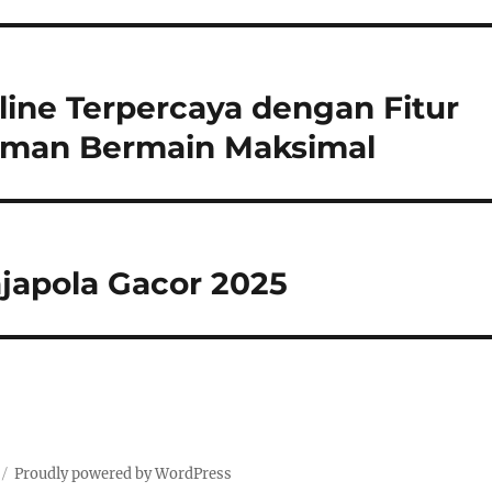
line Terpercaya dengan Fitur
aman Bermain Maksimal
japola Gacor 2025
Proudly powered by WordPress