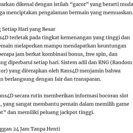
arkan dikenal dengan istilah “gacor” yang berarti mud
ga menciptakan pengalaman bermain yang memuaskan
Setiap Hari yang Besar
s4D terletak pada tingkat kemenangan yang tinggi dan
 pemain melaporkan mampu mendapatkan keuntungan
erapa jam berkat kombinasi bonus, free spin, dan
ang diperbarui setiap hari. Sistem adil dan RNG (Random
or) yang diterapkan oleh Rans4D menjamin bahwa
 berlangsung dengan fair dan transparan.
Rans4D secara rutin memberikan informasi bocoran slot
ri, yang sangat membantu pemain dalam memilih game
t” dan memiliki peluang jackpot tinggi.
ggan 24 Jam Tanpa Henti