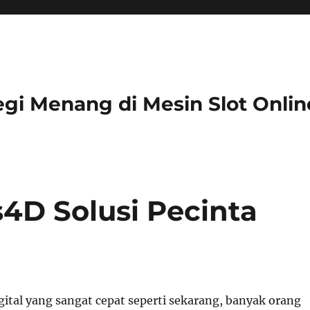
tegi Menang di Mesin Slot Onlin
s4D Solusi Pecinta
ital yang sangat cepat seperti sekarang, banyak orang