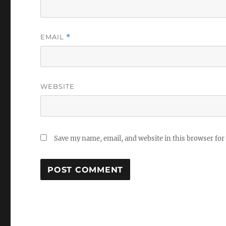
EMAIL
*
WEBSITE
Save my name, email, and website in this browser for