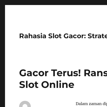
Rahasia Slot Gacor: Stra
Gacor Terus! Ran
Slot Online
Dalam zaman dig