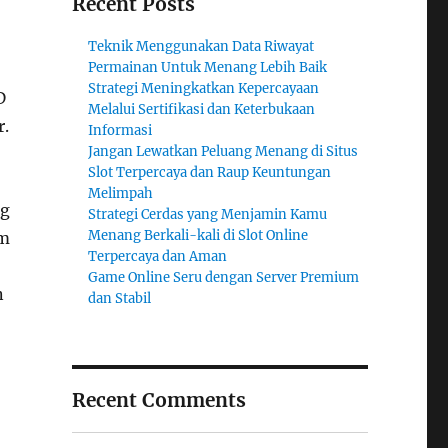
Recent Posts
Teknik Menggunakan Data Riwayat
Permainan Untuk Menang Lebih Baik
Strategi Meningkatkan Kepercayaan
D
Melalui Sertifikasi dan Keterbukaan
r.
Informasi
Jangan Lewatkan Peluang Menang di Situs
Slot Terpercaya dan Raup Keuntungan
Melimpah
ng
Strategi Cerdas yang Menjamin Kamu
Menang Berkali-kali di Slot Online
rm
Terpercaya dan Aman
Game Online Seru dengan Server Premium
n
dan Stabil
Recent Comments