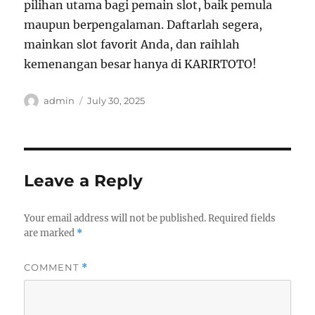
pilihan utama bagi pemain slot, baik pemula
maupun berpengalaman. Daftarlah segera,
mainkan slot favorit Anda, dan raihlah
kemenangan besar hanya di KARIRTOTO!
Author
Posted
admin
July 30, 2025
on
Leave a Reply
Your email address will not be published.
Required fields
are marked
*
COMMENT
*