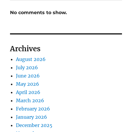
No comments to show.
Archives
August 2026
July 2026
June 2026
May 2026
April 2026
March 2026
February 2026
January 2026
December 2025