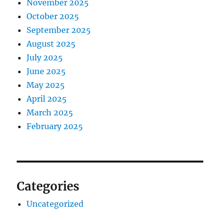
November 2025
October 2025
September 2025
August 2025
July 2025
June 2025
May 2025
April 2025
March 2025
February 2025
Categories
Uncategorized