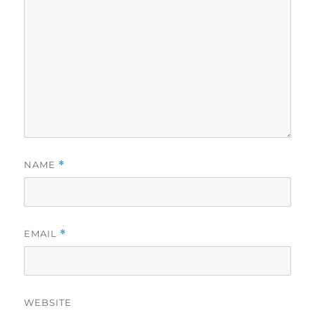
NAME
*
EMAIL
*
WEBSITE