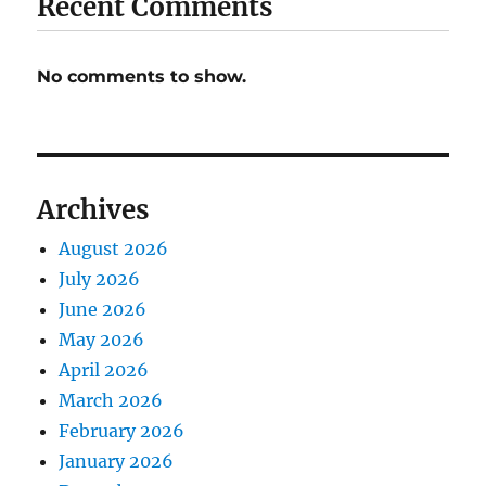
Recent Comments
No comments to show.
Archives
August 2026
July 2026
June 2026
May 2026
April 2026
March 2026
February 2026
January 2026