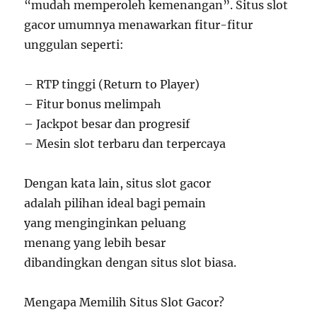
“mudah memperoleh kemenangan”. Situs slot
gacor umumnya menawarkan fitur-fitur
unggulan seperti:
– RTP tinggi (Return to Player)
– Fitur bonus melimpah
– Jackpot besar dan progresif
– Mesin slot terbaru dan terpercaya
Dengan kata lain, situs slot gacor
adalah pilihan ideal bagi pemain
yang menginginkan peluang
menang yang lebih besar
dibandingkan dengan situs slot biasa.
Mengapa Memilih Situs Slot Gacor?