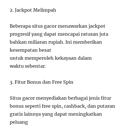
2. Jackpot Melimpah
Beberapa situs gacor menawarkan jackpot
progresif yang dapat mencapai ratusan juta
bahkan miliaran rupiah. Ini memberikan
kesempatan besar
untuk memperoleh kekayaan dalam
waktu sebentar.
3. Fitur Bonus dan Free Spin
Situs gacor menyediakan berbagai jenis fitur
bonus seperti free spin, cashback, dan putaran
gratis lainnya yang dapat meningkatkan
peluang