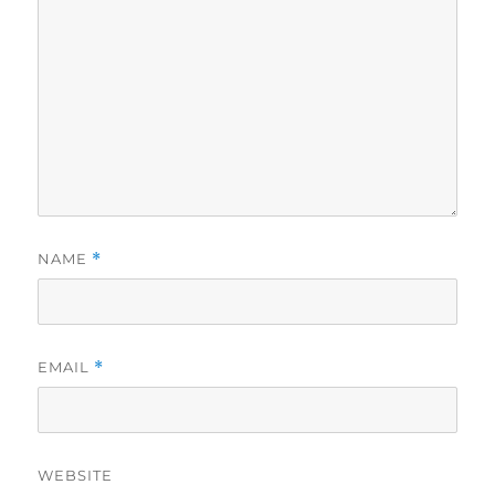
NAME
*
EMAIL
*
WEBSITE