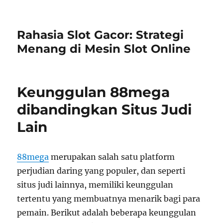
Rahasia Slot Gacor: Strategi
Menang di Mesin Slot Online
Keunggulan 88mega
dibandingkan Situs Judi
Lain
88mega
merupakan salah satu platform
perjudian daring yang populer, dan seperti
situs judi lainnya, memiliki keunggulan
tertentu yang membuatnya menarik bagi para
pemain. Berikut adalah beberapa keunggulan