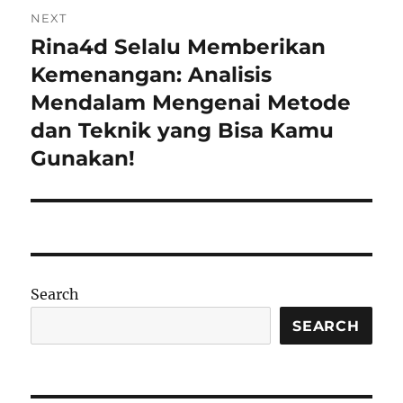
NEXT
Rina4d Selalu Memberikan
Next
post:
Kemenangan: Analisis
Mendalam Mengenai Metode
dan Teknik yang Bisa Kamu
Gunakan!
Search
SEARCH