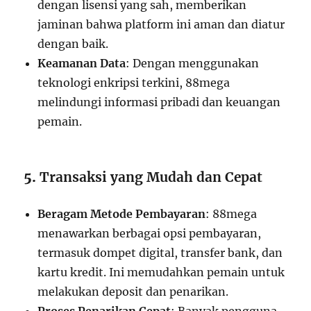
dengan lisensi yang sah, memberikan
jaminan bahwa platform ini aman dan diatur
dengan baik.
Keamanan Data
: Dengan menggunakan
teknologi enkripsi terkini, 88mega
melindungi informasi pribadi dan keuangan
pemain.
5.
Transaksi yang Mudah dan Cepat
Beragam Metode Pembayaran
: 88mega
menawarkan berbagai opsi pembayaran,
termasuk dompet digital, transfer bank, dan
kartu kredit. Ini memudahkan pemain untuk
melakukan deposit dan penarikan.