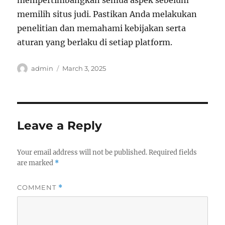
mempertimbangkan semua aspek sebelum
memilih situs judi. Pastikan Anda melakukan
penelitian dan memahami kebijakan serta
aturan yang berlaku di setiap platform.
Author
Posted
admin
March 3, 2025
on
Leave a Reply
Your email address will not be published.
Required fields
are marked
*
COMMENT
*