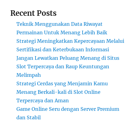
Recent Posts
Teknik Menggunakan Data Riwayat
Permainan Untuk Menang Lebih Baik
Strategi Meningkatkan Kepercayaan Melalui
Sertifikasi dan Keterbukaan Informasi
Jangan Lewatkan Peluang Menang di Situs
Slot Terpercaya dan Raup Keuntungan
Melimpah
Strategi Cerdas yang Menjamin Kamu
Menang Berkali-kali di Slot Online
Terpercaya dan Aman
Game Online Seru dengan Server Premium
dan Stabil