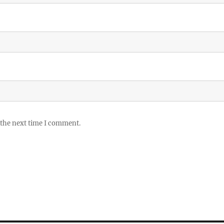
 the next time I comment.