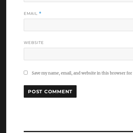
EMAIL
*
WEBSITE
Save my name, email, and website in this browser for