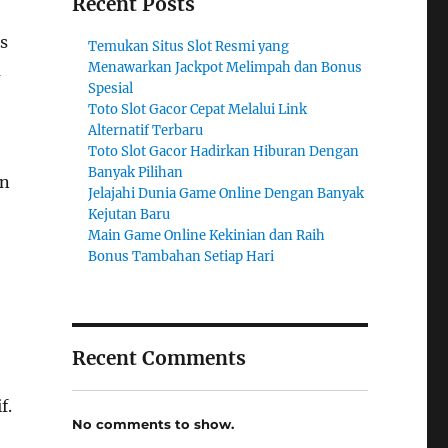
Recent Posts
s
Temukan Situs Slot Resmi yang
Menawarkan Jackpot Melimpah dan Bonus
u
Spesial
Toto Slot Gacor Cepat Melalui Link
Alternatif Terbaru
Toto Slot Gacor Hadirkan Hiburan Dengan
Banyak Pilihan
an
Jelajahi Dunia Game Online Dengan Banyak
Kejutan Baru
Main Game Online Kekinian dan Raih
Bonus Tambahan Setiap Hari
Recent Comments
f.
No comments to show.