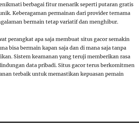
nikmati berbagai fitur menarik seperti putaran gratis
 unik. Keberagaman permainan dari provider ternama
alaman bermain tetap variatif dan menghibur.
at perangkat apa saja membuat situs gacor semakin
una bisa bermain kapan saja dan di mana saja tanpa
ikan. Sistem keamanan yang teruji memberikan rasa
indungan data pribadi. Situs gacor terus berkomitmen
anan terbaik untuk memastikan kepuasan pemain