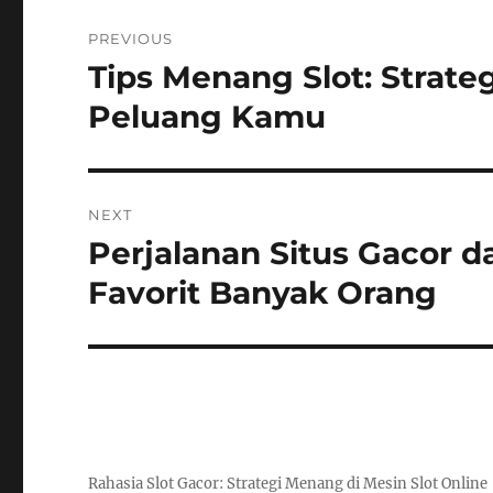
Post
PREVIOUS
navigation
Tips Menang Slot: Strat
Previous
post:
Peluang Kamu
NEXT
Perjalanan Situs Gacor d
Next
post:
Favorit Banyak Orang
Rahasia Slot Gacor: Strategi Menang di Mesin Slot Online