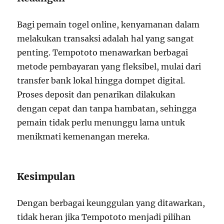
Bagi pemain togel online, kenyamanan dalam
melakukan transaksi adalah hal yang sangat
penting. Tempototo menawarkan berbagai
metode pembayaran yang fleksibel, mulai dari
transfer bank lokal hingga dompet digital.
Proses deposit dan penarikan dilakukan
dengan cepat dan tanpa hambatan, sehingga
pemain tidak perlu menunggu lama untuk
menikmati kemenangan mereka.
Kesimpulan
Dengan berbagai keunggulan yang ditawarkan,
tidak heran jika Tempototo menjadi pilihan