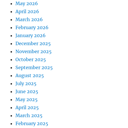
May 2026
April 2026
March 2026
February 2026
January 2026
December 2025
November 2025
October 2025
September 2025
August 2025
July 2025
June 2025
May 2025
April 2025
March 2025
February 2025