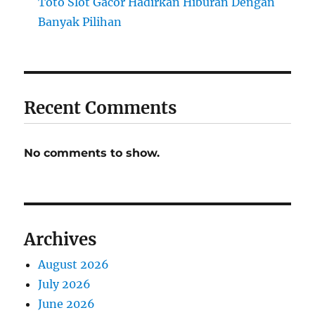
Toto Slot Gacor Hadirkan Hiburan Dengan
Banyak Pilihan
Recent Comments
No comments to show.
Archives
August 2026
July 2026
June 2026