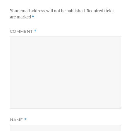
Your email address will not be published.
Required fields
are marked
*
COMMENT
*
NAME
*