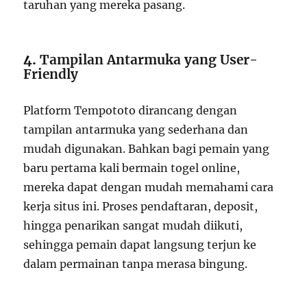
taruhan yang mereka pasang.
4.
Tampilan Antarmuka yang User-
Friendly
Platform Tempototo dirancang dengan
tampilan antarmuka yang sederhana dan
mudah digunakan. Bahkan bagi pemain yang
baru pertama kali bermain togel online,
mereka dapat dengan mudah memahami cara
kerja situs ini. Proses pendaftaran, deposit,
hingga penarikan sangat mudah diikuti,
sehingga pemain dapat langsung terjun ke
dalam permainan tanpa merasa bingung.