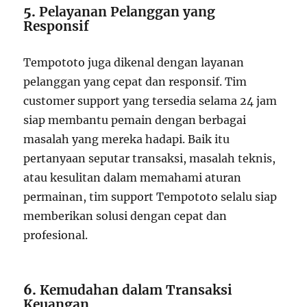
5.
Pelayanan Pelanggan yang
Responsif
Tempototo juga dikenal dengan layanan
pelanggan yang cepat dan responsif. Tim
customer support yang tersedia selama 24 jam
siap membantu pemain dengan berbagai
masalah yang mereka hadapi. Baik itu
pertanyaan seputar transaksi, masalah teknis,
atau kesulitan dalam memahami aturan
permainan, tim support Tempototo selalu siap
memberikan solusi dengan cepat dan
profesional.
6.
Kemudahan dalam Transaksi
Keuangan