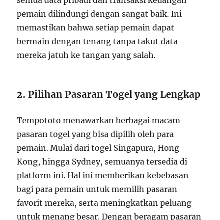
semua data pribadi dan transaksi keuangan
pemain dilindungi dengan sangat baik. Ini
memastikan bahwa setiap pemain dapat
bermain dengan tenang tanpa takut data
mereka jatuh ke tangan yang salah.
2.
Pilihan Pasaran Togel yang Lengkap
Tempototo menawarkan berbagai macam
pasaran togel yang bisa dipilih oleh para
pemain. Mulai dari togel Singapura, Hong
Kong, hingga Sydney, semuanya tersedia di
platform ini. Hal ini memberikan kebebasan
bagi para pemain untuk memilih pasaran
favorit mereka, serta meningkatkan peluang
untuk menang besar. Dengan beragam pasaran