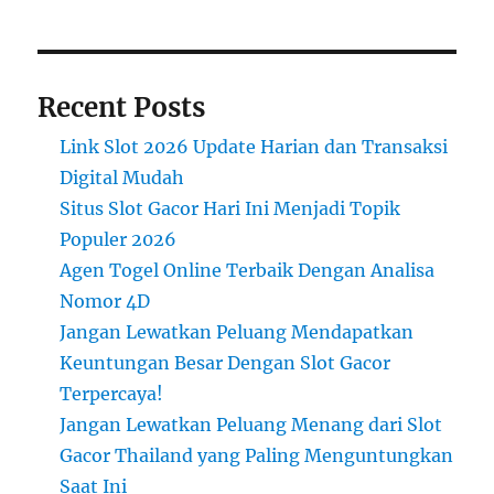
Recent Posts
Link Slot 2026 Update Harian dan Transaksi
Digital Mudah
Situs Slot Gacor Hari Ini Menjadi Topik
Populer 2026
Agen Togel Online Terbaik Dengan Analisa
Nomor 4D
Jangan Lewatkan Peluang Mendapatkan
Keuntungan Besar Dengan Slot Gacor
Terpercaya!
Jangan Lewatkan Peluang Menang dari Slot
Gacor Thailand yang Paling Menguntungkan
Saat Ini