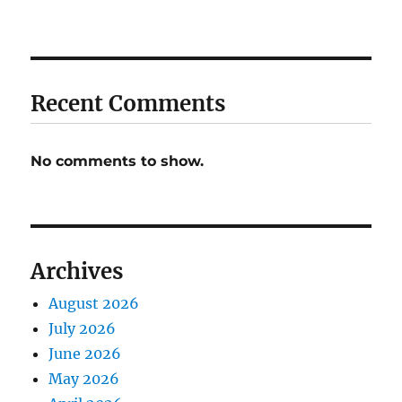
Recent Comments
No comments to show.
Archives
August 2026
July 2026
June 2026
May 2026