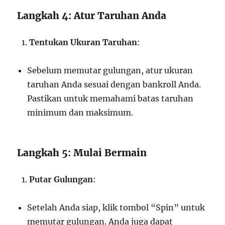
Langkah 4: Atur Taruhan Anda
Tentukan Ukuran Taruhan
:
Sebelum memutar gulungan, atur ukuran
taruhan Anda sesuai dengan bankroll Anda.
Pastikan untuk memahami batas taruhan
minimum dan maksimum.
Langkah 5: Mulai Bermain
Putar Gulungan
:
Setelah Anda siap, klik tombol “Spin” untuk
memutar gulungan. Anda juga dapat