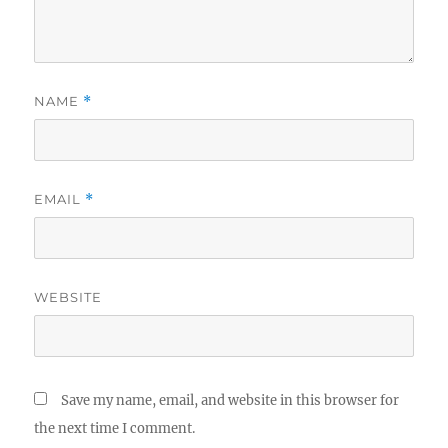
NAME
*
EMAIL
*
WEBSITE
Save my name, email, and website in this browser for
the next time I comment.