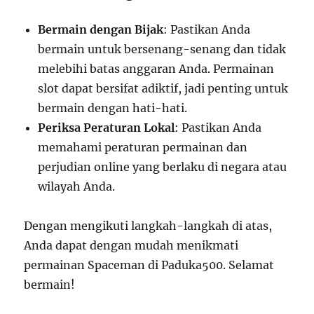
Bermain dengan Bijak
: Pastikan Anda
bermain untuk bersenang-senang dan tidak
melebihi batas anggaran Anda. Permainan
slot dapat bersifat adiktif, jadi penting untuk
bermain dengan hati-hati.
Periksa Peraturan Lokal
: Pastikan Anda
memahami peraturan permainan dan
perjudian online yang berlaku di negara atau
wilayah Anda.
Dengan mengikuti langkah-langkah di atas,
Anda dapat dengan mudah menikmati
permainan Spaceman di Paduka500. Selamat
bermain!