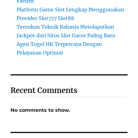
Favorit
Platform Game Slot Lengkap Menggunakan
Provider Slot777 Slot88
Temukan Teknik Rahasia Mendapatkan
Jackpot dari Situs Slot Gacor Paling Baru
Agen Togel HK Terpercaya Dengan
Pelayanan Optimal
Recent Comments
No comments to show.