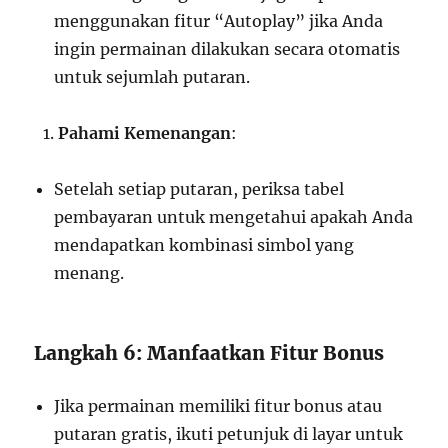
menggunakan fitur “Autoplay” jika Anda
ingin permainan dilakukan secara otomatis
untuk sejumlah putaran.
Pahami Kemenangan
:
Setelah setiap putaran, periksa tabel
pembayaran untuk mengetahui apakah Anda
mendapatkan kombinasi simbol yang
menang.
Langkah 6: Manfaatkan Fitur Bonus
Jika permainan memiliki fitur bonus atau
putaran gratis, ikuti petunjuk di layar untuk