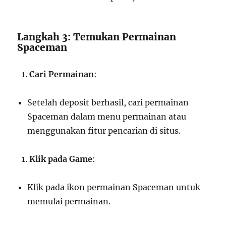
Langkah 3: Temukan Permainan
Spaceman
Cari Permainan
:
Setelah deposit berhasil, cari permainan
Spaceman dalam menu permainan atau
menggunakan fitur pencarian di situs.
Klik pada Game
:
Klik pada ikon permainan Spaceman untuk
memulai permainan.