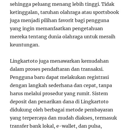
sehingga peluang menang lebih tinggi. Tidak
ketinggalan, taruhan olahraga atau sportsbook
juga menjadi pilihan favorit bagi pengguna
yang ingin memanfaatkan pengetahuan
mereka tentang dunia olahraga untuk meraih
keuntungan.
Lingkartoto juga menawarkan kemudahan
dalam proses pendaftaran dan transaksi.
Pengguna baru dapat melakukan registrasi
dengan langkah sederhana dan cepat, tanpa
harus melalui prosedur yang rumit. Sistem
deposit dan penarikan dana di Lingkartoto
didukung oleh berbagai metode pembayaran
yang terpercaya dan mudah diakses, termasuk
transfer bank lokal, e-wallet, dan pulsa,