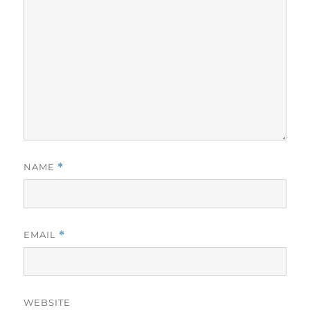
NAME
*
EMAIL
*
WEBSITE