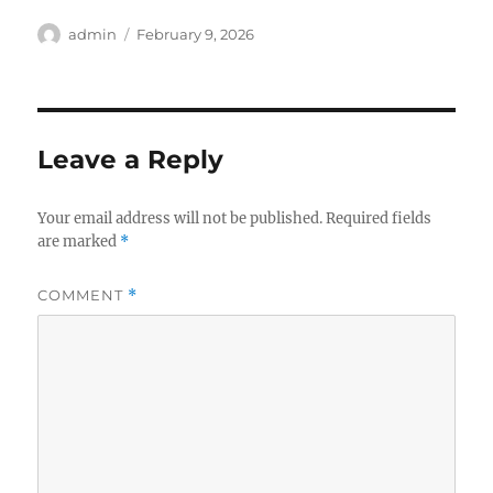
Author
Posted
admin
February 9, 2026
on
Leave a Reply
Your email address will not be published.
Required fields
are marked
*
COMMENT
*