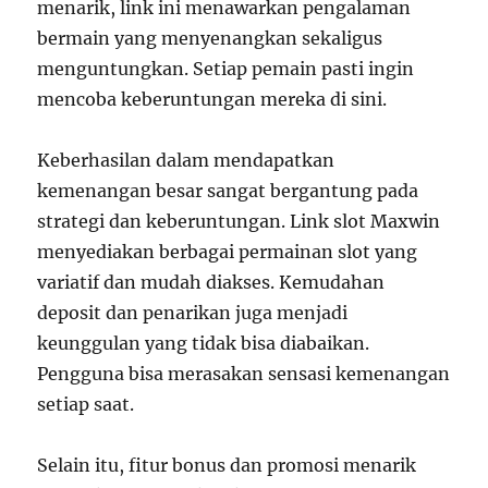
menarik, link ini menawarkan pengalaman
bermain yang menyenangkan sekaligus
menguntungkan. Setiap pemain pasti ingin
mencoba keberuntungan mereka di sini.
Keberhasilan dalam mendapatkan
kemenangan besar sangat bergantung pada
strategi dan keberuntungan. Link slot Maxwin
menyediakan berbagai permainan slot yang
variatif dan mudah diakses. Kemudahan
deposit dan penarikan juga menjadi
keunggulan yang tidak bisa diabaikan.
Pengguna bisa merasakan sensasi kemenangan
setiap saat.
Selain itu, fitur bonus dan promosi menarik