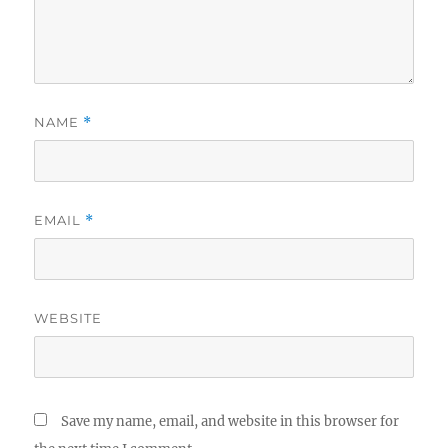
NAME
*
EMAIL
*
WEBSITE
Save my name, email, and website in this browser for