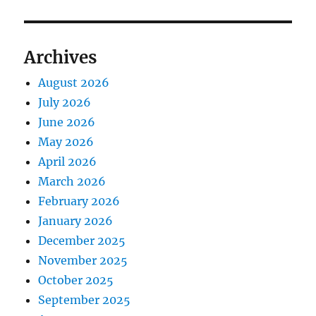
Archives
August 2026
July 2026
June 2026
May 2026
April 2026
March 2026
February 2026
January 2026
December 2025
November 2025
October 2025
September 2025