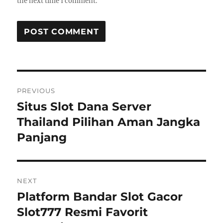
the next time I comment.
Post
PREVIOUS
navigation
Situs Slot Dana Server
Previous
post:
Thailand Pilihan Aman Jangka
Panjang
NEXT
Platform Bandar Slot Gacor
Next
post:
Slot777 Resmi Favorit