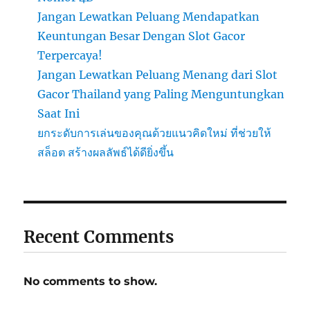
Jangan Lewatkan Peluang Mendapatkan
Keuntungan Besar Dengan Slot Gacor
Terpercaya!
Jangan Lewatkan Peluang Menang dari Slot
Gacor Thailand yang Paling Menguntungkan
Saat Ini
ยกระดับการเล่นของคุณด้วยแนวคิดใหม่ ที่ช่วยให้
สล็อต สร้างผลลัพธ์ได้ดียิ่งขึ้น
Recent Comments
No comments to show.