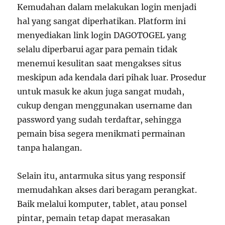
Kemudahan dalam melakukan login menjadi
hal yang sangat diperhatikan. Platform ini
menyediakan link login DAGOTOGEL yang
selalu diperbarui agar para pemain tidak
menemui kesulitan saat mengakses situs
meskipun ada kendala dari pihak luar. Prosedur
untuk masuk ke akun juga sangat mudah,
cukup dengan menggunakan username dan
password yang sudah terdaftar, sehingga
pemain bisa segera menikmati permainan
tanpa halangan.
Selain itu, antarmuka situs yang responsif
memudahkan akses dari beragam perangkat.
Baik melalui komputer, tablet, atau ponsel
pintar, pemain tetap dapat merasakan