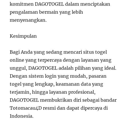
komitmen DAGOTOGEL dalam menciptakan
pengalaman bermain yang lebih
menyenangkan.
Kesimpulan
Bagi Anda yang sedang mencari situs togel
online yang terpercaya dengan layanan yang
unggul, DAGOTOGEL adalah pilihan yang ideal.
Dengan sistem login yang mudah, pasaran
togel yang lengkap, keamanan data yang
terjamin, hingga layanan profesional,
DAGOTOGEL membuktikan diri sebagai bandar
Totomacau4D resmi dan dapat dipercaya di
Indonesia.