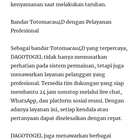
kenyamanan saat melakukan taruhan.
Bandar Totomacau4D dengan Pelayanan
Profesional
Sebagai bandar Totomacau4D yang terpercaya,
DAGOTOGEL tidak hanya memusatkan
perhatian pada sistem permainan, tetapi juga
menawarkan layanan pelanggan yang
profesional. Tersedia tim dukungan yang siap
membantu 24 jam nonstop melalui live chat,
WhatsApp, dan platform sosial resmi. Dengan
adanya layanan ini, setiap kendala atau
pertanyaan dapat diselesaikan dengan cepat.
DAGOTOGEL juga menawarkan berbagai