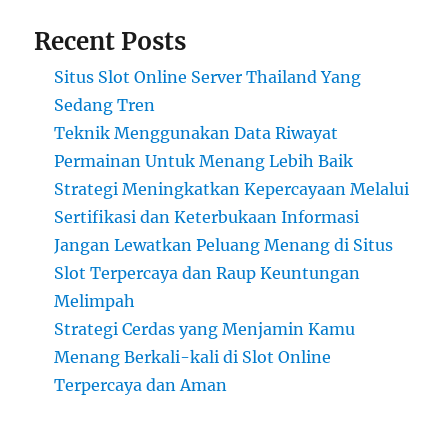
Recent Posts
Situs Slot Online Server Thailand Yang
Sedang Tren
Teknik Menggunakan Data Riwayat
Permainan Untuk Menang Lebih Baik
Strategi Meningkatkan Kepercayaan Melalui
Sertifikasi dan Keterbukaan Informasi
Jangan Lewatkan Peluang Menang di Situs
Slot Terpercaya dan Raup Keuntungan
Melimpah
Strategi Cerdas yang Menjamin Kamu
Menang Berkali-kali di Slot Online
Terpercaya dan Aman