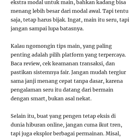
ekstra modal untuk main, bahkan kadang bisa
menang lebih besar dari modal awal. Tapi tentu
saja, tetap harus bijak. Ingat, main itu seru, tapi
jangan sampai lupa batasnya.
Kalau ngomongin tips main, yang paling
penting adalah pilih platform yang terpercaya.
Baca review, cek keamanan transaksi, dan
pastikan sistemnya fair. Jangan mudah tergiur
sama janji menang cepat tanpa dasar, karena
pengalaman seru itu datang dari bermain
dengan smart, bukan asal nekat.
Selain itu, buat yang pengen tetap eksis di
dunia hiburan online, jangan cuma ikut tren,
tapi juga eksplor berbagai permainan. Misal,