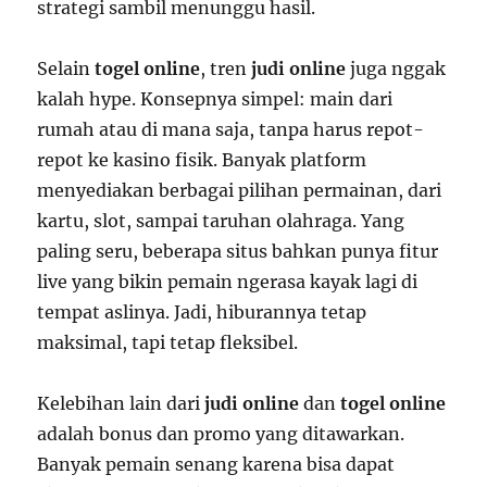
strategi sambil menunggu hasil.
Selain
togel online
, tren
judi online
juga nggak
kalah hype. Konsepnya simpel: main dari
rumah atau di mana saja, tanpa harus repot-
repot ke kasino fisik. Banyak platform
menyediakan berbagai pilihan permainan, dari
kartu, slot, sampai taruhan olahraga. Yang
paling seru, beberapa situs bahkan punya fitur
live yang bikin pemain ngerasa kayak lagi di
tempat aslinya. Jadi, hiburannya tetap
maksimal, tapi tetap fleksibel.
Kelebihan lain dari
judi online
dan
togel online
adalah bonus dan promo yang ditawarkan.
Banyak pemain senang karena bisa dapat