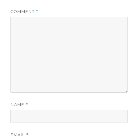
COMMENT
*
NAME
*
EMAIL
*