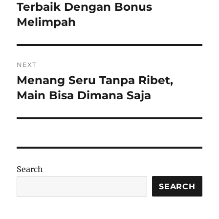
post:
Terbaik Dengan Bonus
Melimpah
NEXT
Menang Seru Tanpa Ribet,
Next
post:
Main Bisa Dimana Saja
Search
SEARCH