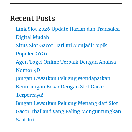
Recent Posts
Link Slot 2026 Update Harian dan Transaksi
Digital Mudah
Situs Slot Gacor Hari Ini Menjadi Topik
Populer 2026
Agen Togel Online Terbaik Dengan Analisa
Nomor 4D
Jangan Lewatkan Peluang Mendapatkan
Keuntungan Besar Dengan Slot Gacor
Terpercaya!
Jangan Lewatkan Peluang Menang dari Slot
Gacor Thailand yang Paling Menguntungkan
Saat Ini