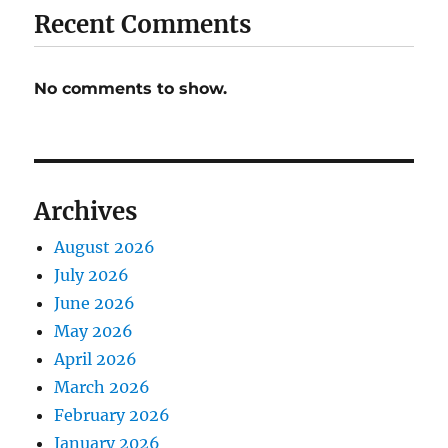
Recent Comments
No comments to show.
Archives
August 2026
July 2026
June 2026
May 2026
April 2026
March 2026
February 2026
January 2026