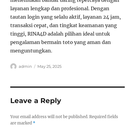
menemukan bandar daring tepercaya dengan
layanan lengkap dan profesional. Dengan
tautan login yang selalu aktif, layanan 24 jam,
transaksi cepat, dan tingkat keamanan yang
tinggi, RINA4D adalah pilihan ideal untuk
pengalaman bermain toto yang aman dan
menguntungkan.
Author
Posted
admin
May 25, 2025
on
Leave a Reply
Your email address will not be published.
Required fields
are marked
*