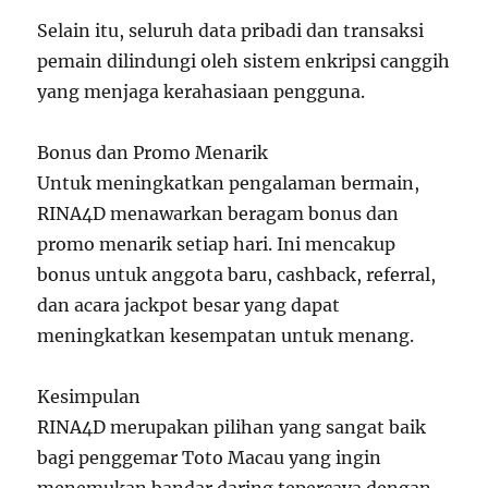
Selain itu, seluruh data pribadi dan transaksi
pemain dilindungi oleh sistem enkripsi canggih
yang menjaga kerahasiaan pengguna.
Bonus dan Promo Menarik
Untuk meningkatkan pengalaman bermain,
RINA4D menawarkan beragam bonus dan
promo menarik setiap hari. Ini mencakup
bonus untuk anggota baru, cashback, referral,
dan acara jackpot besar yang dapat
meningkatkan kesempatan untuk menang.
Kesimpulan
RINA4D merupakan pilihan yang sangat baik
bagi penggemar Toto Macau yang ingin