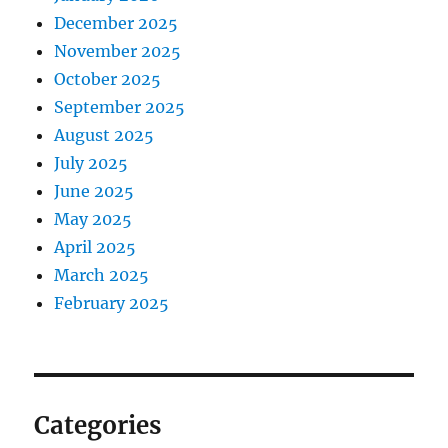
December 2025
November 2025
October 2025
September 2025
August 2025
July 2025
June 2025
May 2025
April 2025
March 2025
February 2025
Categories