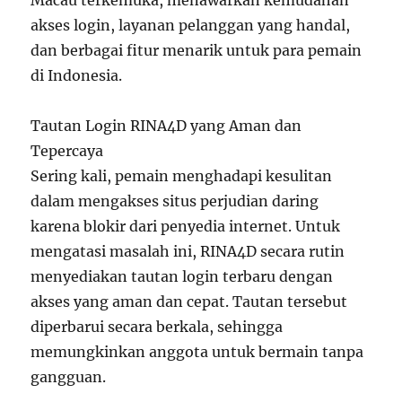
Macau terkemuka, menawarkan kemudahan
akses login, layanan pelanggan yang handal,
dan berbagai fitur menarik untuk para pemain
di Indonesia.
Tautan Login RINA4D yang Aman dan
Tepercaya
Sering kali, pemain menghadapi kesulitan
dalam mengakses situs perjudian daring
karena blokir dari penyedia internet. Untuk
mengatasi masalah ini, RINA4D secara rutin
menyediakan tautan login terbaru dengan
akses yang aman dan cepat. Tautan tersebut
diperbarui secara berkala, sehingga
memungkinkan anggota untuk bermain tanpa
gangguan.