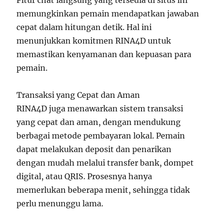
Fitur chat langsung yang tersedia di situs ini
memungkinkan pemain mendapatkan jawaban
cepat dalam hitungan detik. Hal ini
menunjukkan komitmen RINA4D untuk
memastikan kenyamanan dan kepuasan para
pemain.
Transaksi yang Cepat dan Aman
RINA4D juga menawarkan sistem transaksi
yang cepat dan aman, dengan mendukung
berbagai metode pembayaran lokal. Pemain
dapat melakukan deposit dan penarikan
dengan mudah melalui transfer bank, dompet
digital, atau QRIS. Prosesnya hanya
memerlukan beberapa menit, sehingga tidak
perlu menunggu lama.