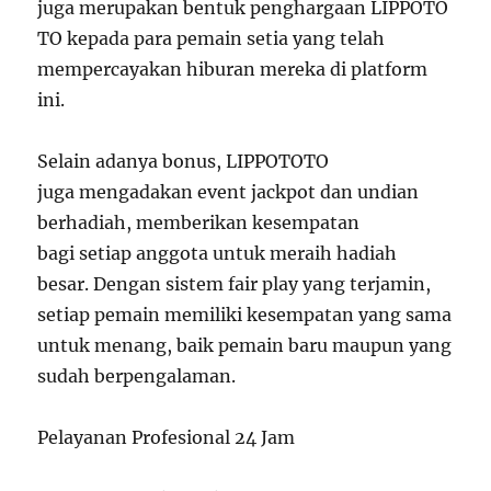
juga merupakan bentuk penghargaan LIPPOTO
TO kepada para pemain setia yang telah
mempercayakan hiburan mereka di platform
ini.
Selain adanya bonus, LIPPOTOTO
juga mengadakan event jackpot dan undian
berhadiah, memberikan kesempatan
bagi setiap anggota untuk meraih hadiah
besar. Dengan sistem fair play yang terjamin,
setiap pemain memiliki kesempatan yang sama
untuk menang, baik pemain baru maupun yang
sudah berpengalaman.
Pelayanan Profesional 24 Jam