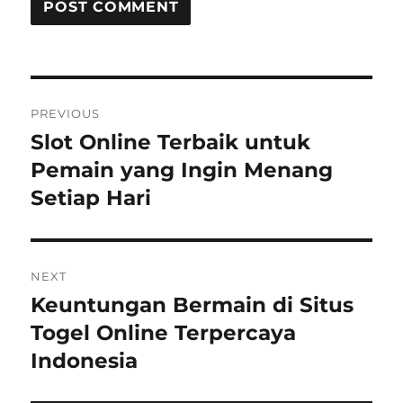
Post
PREVIOUS
navigation
Slot Online Terbaik untuk
Previous
post:
Pemain yang Ingin Menang
Setiap Hari
NEXT
Keuntungan Bermain di Situs
Next
post:
Togel Online Terpercaya
Indonesia