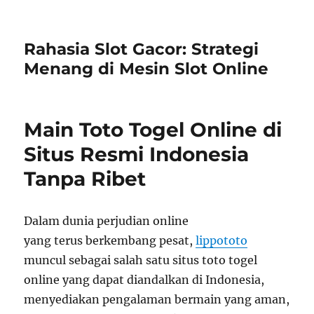
Rahasia Slot Gacor: Strategi
Menang di Mesin Slot Online
Main Toto Togel Online di
Situs Resmi Indonesia
Tanpa Ribet
Dalam dunia perjudian online
yang terus berkembang pesat,
lippototo
muncul sebagai salah satu situs toto togel
online yang dapat diandalkan di Indonesia,
menyediakan pengalaman bermain yang aman,