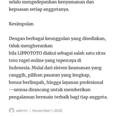
selalu mengedepankan kenyamanan dan
kepuasan setiap anggotanya.
Kesimpulan
Dengan berbagai keunggulan yang disediakan,
tidak mengherankan
bila LIPPOTOTO diakui sebagai salah satu situs
toto togel online yang tepercaya di
Indonesia. Mulai dari sistem keamanan yang
canggih, pilihan pasaran yang lengkap,
bonus berlimpah, hingga layanan profesional
—semua dirancang untuk memberikan
pengalaman bermain terbaik bagi tiap anggota.
Author
Posted
admin
November 1, 2025
on