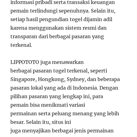
informasi pribadi serta transaksi keuangan
pemain terlindungi sepenuhnya. Selain itu,
setiap hasil pengundian togel dijamin adil
karena menggunakan sistem resmi dan
transparan dari berbagai pasaran yang
terkenal.
LIPPOTOTO juga menawarkan
berbagai pasaran togel terkenal, seperti
Singapore, Hongkong, Sydney, dan beberapa
pasaran lokal yang ada di Indonesia. Dengan
pilihan pasaran yang lengkap ini, para
pemain bisa menikmati variasi
permainan serta peluang menang yang lebih
besar. Selain itu, situs ini
juga menyajikan berbagai jenis permainan