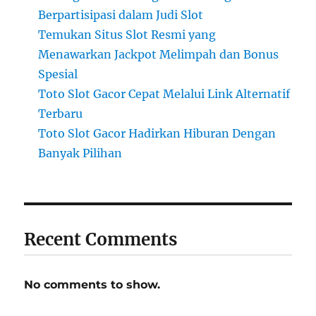
Berpartisipasi dalam Judi Slot
Temukan Situs Slot Resmi yang
Menawarkan Jackpot Melimpah dan Bonus
Spesial
Toto Slot Gacor Cepat Melalui Link Alternatif
Terbaru
Toto Slot Gacor Hadirkan Hiburan Dengan
Banyak Pilihan
Recent Comments
No comments to show.