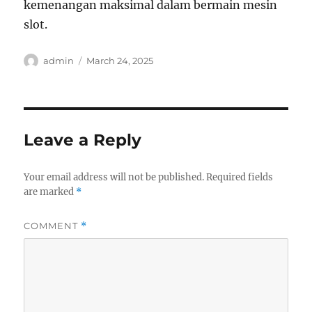
kemenangan maksimal dalam bermain mesin
slot.
Author
Posted
admin
March 24, 2025
on
Leave a Reply
Your email address will not be published.
Required fields
are marked
*
COMMENT
*