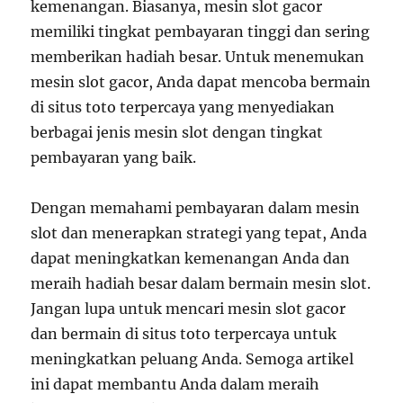
kemenangan. Biasanya, mesin slot gacor
memiliki tingkat pembayaran tinggi dan sering
memberikan hadiah besar. Untuk menemukan
mesin slot gacor, Anda dapat mencoba bermain
di situs toto terpercaya yang menyediakan
berbagai jenis mesin slot dengan tingkat
pembayaran yang baik.
Dengan memahami pembayaran dalam mesin
slot dan menerapkan strategi yang tepat, Anda
dapat meningkatkan kemenangan Anda dan
meraih hadiah besar dalam bermain mesin slot.
Jangan lupa untuk mencari mesin slot gacor
dan bermain di situs toto terpercaya untuk
meningkatkan peluang Anda. Semoga artikel
ini dapat membantu Anda dalam meraih