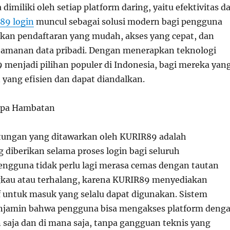
dimiliki oleh setiap platform daring, yaitu efektivitas d
r89 login
muncul sebagai solusi modern bagi pengguna
an pendaftaran yang mudah, akses yang cepat, dan
eamanan data pribadi. Dengan menerapkan teknologi
9 menjadi pilihan populer di Indonesia, bagi mereka yan
 yang efisien dan dapat diandalkan.
npa Hambatan
tungan yang ditawarkan oleh KURIR89 adalah
diberikan selama proses login bagi seluruh
ngguna tidak perlu lagi merasa cemas dengan tautan
ngkau atau terhalang, karena KURIR89 menyediakan
if untuk masuk yang selalu dapat digunakan. Sistem
enjamin bahwa pengguna bisa mengakses platform deng
saja dan di mana saja, tanpa gangguan teknis yang