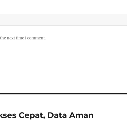
 the next time I comment.
Akses Cepat, Data Aman