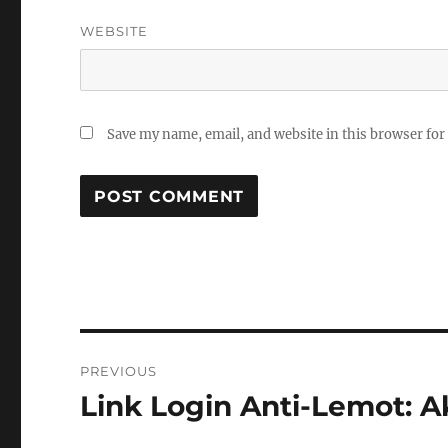
WEBSITE
Save my name, email, and website in this browser for
Post
PREVIOUS
navigation
Link Login Anti-Lemot: 
Previous
post: