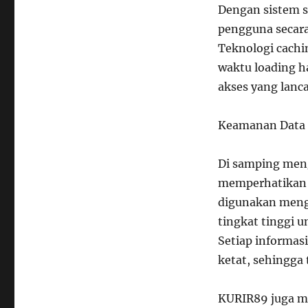
Dengan sistem 
pengguna secar
Teknologi cachi
waktu loading 
akses yang lanca
Keamanan Data 
Di samping men
memperhatikan 
digunakan mengi
tingkat tinggi u
Setiap informas
ketat, sehingga 
KURIR89 juga me