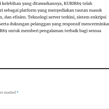
 kelebihan yang ditawarkannya, KURIR89 telah
i sebagai platform yang menyediakan tautan masuk
, dan efisien. Teknologi server terkini, sistem enkripsi
 serta dukungan pelanggan yang responsif mencerminka
89 untuk memberi pengalaman terbaik bagi semua
 are marked
*