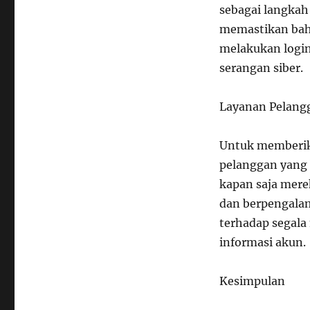
sebagai langkah
memastikan bah
melakukan login
serangan siber.
Layanan Pelangg
Untuk memberik
pelanggan yang 
kapan saja mer
dan berpengalam
terhadap segala 
informasi akun.
Kesimpulan