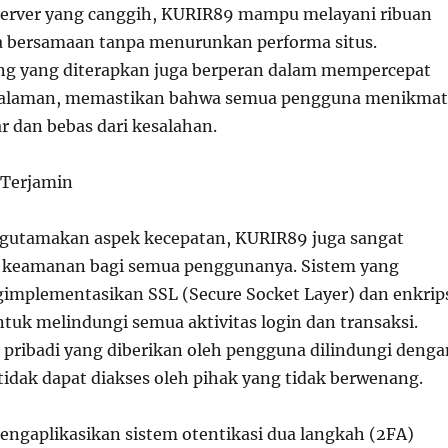
server yang canggih, KURIR89 mampu melayani ribuan
a bersamaan tanpa menurunkan performa situs.
ng yang diterapkan juga berperan dalam mempercepat
halaman, memastikan bahwa semua pengguna menikmat
r dan bebas dari kesalahan.
Terjamin
gutamakan aspek kecepatan, KURIR89 juga sangat
keamanan bagi semua penggunanya. Sistem yang
mplementasikan SSL (Secure Socket Layer) dan enkrip
ntuk melindungi semua aktivitas login dan transaksi.
i pribadi yang diberikan oleh pengguna dilindungi denga
tidak dapat diakses oleh pihak yang tidak berwenang.
ngaplikasikan sistem otentikasi dua langkah (2FA)