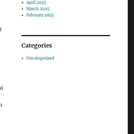
April 2025
March 2025
February 2025
i
Categories
Uncategorized
si
n