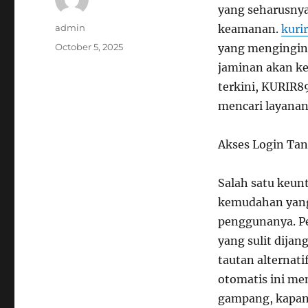
yang seharusnya 
Author
admin
keamanan.
kuri
Posted
October 5, 2025
yang mengingink
on
jaminan akan k
terkini, KURIR8
mencari layanan
Akses Login Ta
Salah satu keun
kemudahan yang 
penggunanya. Pe
yang sulit dija
tautan alternat
otomatis ini m
gampang, kapan 