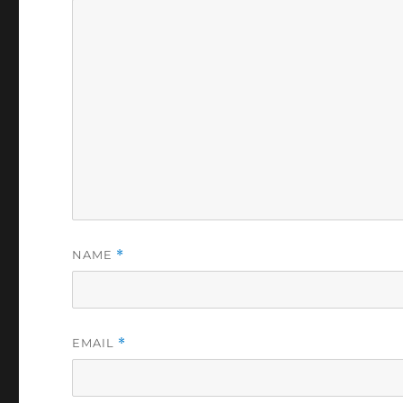
NAME
*
EMAIL
*