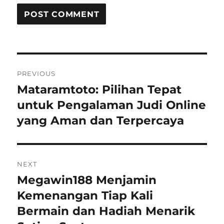
Post
PREVIOUS
navigation
Mataramtoto: Pilihan Tepat
Previous
post:
untuk Pengalaman Judi Online
yang Aman dan Terpercaya
NEXT
Megawin188 Menjamin
Next
post:
Kemenangan Tiap Kali
Bermain dan Hadiah Menarik