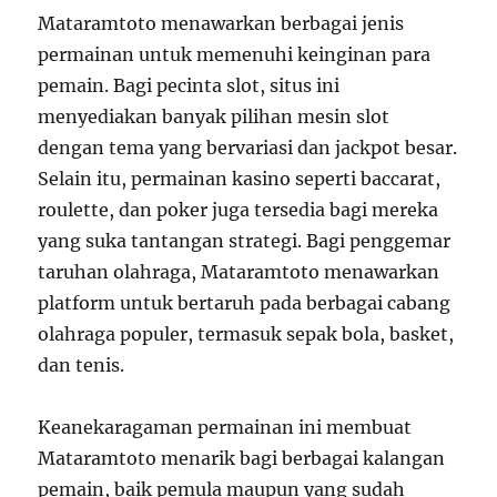
Mataramtoto menawarkan berbagai jenis
permainan untuk memenuhi keinginan para
pemain. Bagi pecinta slot, situs ini
menyediakan banyak pilihan mesin slot
dengan tema yang bervariasi dan jackpot besar.
Selain itu, permainan kasino seperti baccarat,
roulette, dan poker juga tersedia bagi mereka
yang suka tantangan strategi. Bagi penggemar
taruhan olahraga, Mataramtoto menawarkan
platform untuk bertaruh pada berbagai cabang
olahraga populer, termasuk sepak bola, basket,
dan tenis.
Keanekaragaman permainan ini membuat
Mataramtoto menarik bagi berbagai kalangan
pemain, baik pemula maupun yang sudah