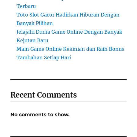
Terbaru
Toto Slot Gacor Hadirkan Hiburan Dengan
Banyak Pilihan
Jelajahi Dunia Game Online Dengan Banyak
Kejutan Baru
Main Game Online Kekinian dan Raih Bonus
Tambahan Setiap Hari
Recent Comments
No comments to show.