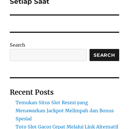
Setiap Saat
Search
SEARCH
Recent Posts
Temukan Situs Slot Resmi yang
Menawarkan Jackpot Melimpah dan Bonus
Spesial
Toto Slot Gacor Cepat Melalui Link Alternatif