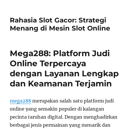
Rahasia Slot Gacor: Strategi
Menang di Mesin Slot Online
Mega288: Platform Judi
Online Terpercaya
dengan Layanan Lengkap
dan Keamanan Terjamin
mega288
merupakan salah satu platform judi
online yang semakin populer di kalangan
pecinta taruhan digital. Dengan menghadirkan
berbagai jenis permainan yang menarik dan