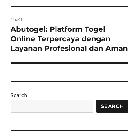
NEXT
Abutogel: Platform Togel
Next
post:
Online Terpercaya dengan
Layanan Profesional dan Aman
Search
SEARCH