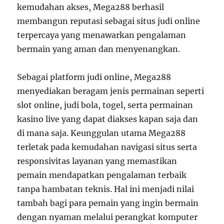
kemudahan akses, Mega288 berhasil
membangun reputasi sebagai situs judi online
terpercaya yang menawarkan pengalaman
bermain yang aman dan menyenangkan.
Sebagai platform judi online, Mega288
menyediakan beragam jenis permainan seperti
slot online, judi bola, togel, serta permainan
kasino live yang dapat diakses kapan saja dan
di mana saja. Keunggulan utama Mega288
terletak pada kemudahan navigasi situs serta
responsivitas layanan yang memastikan
pemain mendapatkan pengalaman terbaik
tanpa hambatan teknis. Hal ini menjadi nilai
tambah bagi para pemain yang ingin bermain
dengan nyaman melalui perangkat komputer