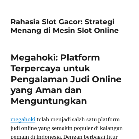
Rahasia Slot Gacor: Strategi
Menang di Mesin Slot Online
Megahoki: Platform
Terpercaya untuk
Pengalaman Judi Online
yang Aman dan
Menguntungkan
megahoki
telah menjadi salah satu platform
judi online yang semakin populer di kalangan
pemain di Indonesia. Dengan berbagai fitur