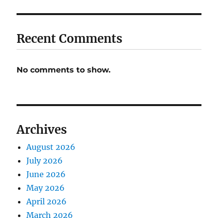
Recent Comments
No comments to show.
Archives
August 2026
July 2026
June 2026
May 2026
April 2026
March 2026