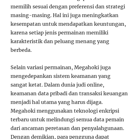
memilih sesuai dengan preferensi dan strategi
masing-masing. Hal ini juga meningkatkan
kesempatan untuk mendapatkan keuntungan,
karena setiap jenis permainan memiliki
karakteristik dan peluang menang yang
berbeda.
Selain variasi permainan, Megahoki juga
mengedepankan sistem keamanan yang
sangat ketat. Dalam dunia judi online,
keamanan data pribadi dan transaksi keuangan
menjadi hal utama yang harus dijaga.
Megahoki menggunakan teknologi enkripsi
terbaru untuk melindungi semua data pemain
dari ancaman peretasan dan penyalahgunaan.
Dengan demikian, para pengguna dapat