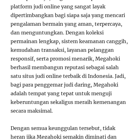
platform judi online yang sangat layak
dipertimbangkan bagi siapa saja yang mencari
pengalaman bermain yang aman, terpercaya,
dan menguntungkan. Dengan koleksi
permainan lengkap, sistem keamanan canggih,
kemudahan transaksi, layanan pelanggan
responsif, serta promosi menarik, Megahoki
berhasil membangun reputasi sebagai salah
satu situs judi online terbaik di Indonesia. Jadi,
bagi para penggemar judi daring, Megahoki
adalah tempat yang tepat untuk menguji
keberuntungan sekaligus meraih kemenangan
secara maksimal.
Dengan semua keunggulan tersebut, tidak
heran jika Megahoki semakin diminati dan