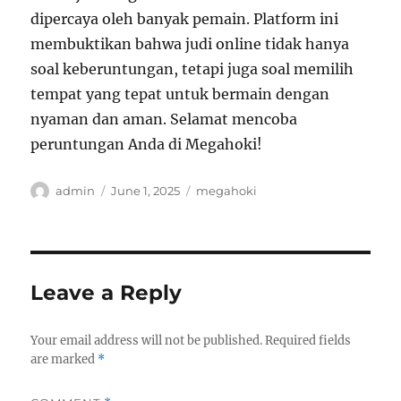
dipercaya oleh banyak pemain. Platform ini
membuktikan bahwa judi online tidak hanya
soal keberuntungan, tetapi juga soal memilih
tempat yang tepat untuk bermain dengan
nyaman dan aman. Selamat mencoba
peruntungan Anda di Megahoki!
Author
Posted
Tags
admin
June 1, 2025
megahoki
on
Leave a Reply
Your email address will not be published.
Required fields
are marked
*