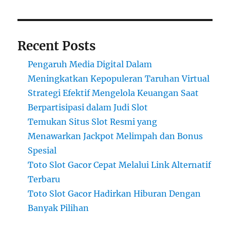
Recent Posts
Pengaruh Media Digital Dalam
Meningkatkan Kepopuleran Taruhan Virtual
Strategi Efektif Mengelola Keuangan Saat
Berpartisipasi dalam Judi Slot
Temukan Situs Slot Resmi yang
Menawarkan Jackpot Melimpah dan Bonus
Spesial
Toto Slot Gacor Cepat Melalui Link Alternatif
Terbaru
Toto Slot Gacor Hadirkan Hiburan Dengan
Banyak Pilihan