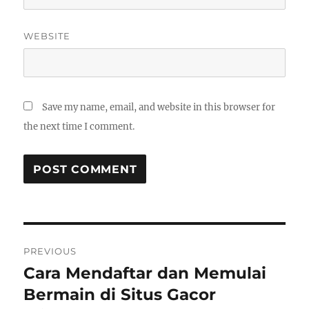
WEBSITE
Save my name, email, and website in this browser for
the next time I comment.
Post
PREVIOUS
navigation
Cara Mendaftar dan Memulai
Previous
post:
Bermain di Situs Gacor